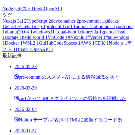
Node.js
テスト
Dredd
OpenAPI
タグ
Next.js
3
ai
2
TypeScript
2
devcontainer
2
pre-commit
1
gitleaks
1
detect-secrets
1
mcp
1
protocol
1
curl
1
notion
1
notion-api
1
typescript
1
ubuntu20.04
1
windows11
1
dual-boot
1
clonezilla
1
gparted
1
ssd
1
storage
1
hello-world
1
VSCode
1
#Next.js
1
#Vercel
1
#tailwindcss
1
Docker
1
WSL2
1
GitHubCodeSpaces
1
AWS
1
CDK
1
Node.js
1
テ
スト
1
Dredd
1
OpenAPI
1
最新記事
2026-05-23
pre-commit のススメ - AI による情報漏洩を防ぐ
2026-03-20
curl 使って MCP クライアントの気持ちを理解した
2026-02-04
Notion テーブル(表)をHTMLに変換するコード例
2026-01-27