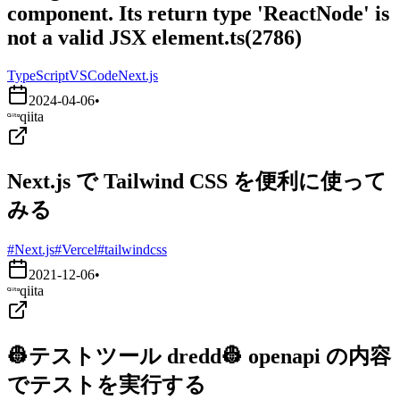
component. Its return type 'ReactNode' is
not a valid JSX element.ts(2786)
TypeScript
VSCode
Next.js
2024-04-06
•
qiita
Next.js で Tailwind CSS を便利に使って
みる
#Next.js
#Vercel
#tailwindcss
2021-12-06
•
qiita
👷テストツール dredd👷 openapi の内容
でテストを実行する