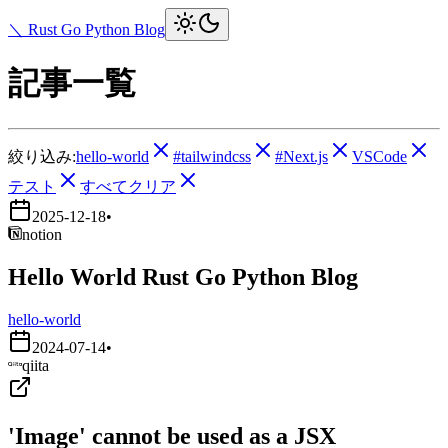
＼ Rust Go Python Blog
記事一覧
絞り込み:
hello-world
#tailwindcss
#Next.js
VSCode
テスト
すべてクリア
2025-12-18
•
notion
Hello World Rust Go Python Blog
hello-world
2024-07-14
•
qiita
'Image' cannot be used as a JSX