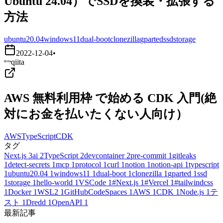
Ubuntu 24.04）でSSDを換装・拡張する
方法
ubuntu20.04
windows11
dual-boot
clonezilla
gparted
ssd
storage
2022-12-04
•
qiita
AWS 無料利用枠 で始める CDK 入門(絶
対にお金を払いたくない人向け）
AWS
TypeScript
CDK
タグ
Next.js
3
ai
2
TypeScript
2
devcontainer
2
pre-commit
1
gitleaks
1
detect-secrets
1
mcp
1
protocol
1
curl
1
notion
1
notion-api
1
typescript
1
ubuntu20.04
1
windows11
1
dual-boot
1
clonezilla
1
gparted
1
ssd
1
storage
1
hello-world
1
VSCode
1
#Next.js
1
#Vercel
1
#tailwindcss
1
Docker
1
WSL2
1
GitHubCodeSpaces
1
AWS
1
CDK
1
Node.js
1
テ
スト
1
Dredd
1
OpenAPI
1
最新記事