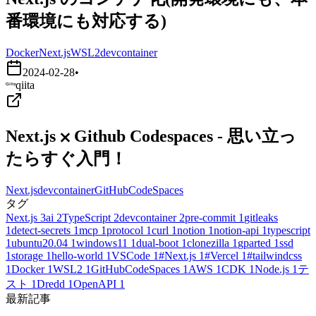
番環境にも対応する)
Docker
Next.js
WSL2
devcontainer
2024-02-28
•
qiita
Next.js ⨉ Github Codespaces - 思い立っ
たらすぐ入門！
Next.js
devcontainer
GitHubCodeSpaces
タグ
Next.js
3
ai
2
TypeScript
2
devcontainer
2
pre-commit
1
gitleaks
1
detect-secrets
1
mcp
1
protocol
1
curl
1
notion
1
notion-api
1
typescript
1
ubuntu20.04
1
windows11
1
dual-boot
1
clonezilla
1
gparted
1
ssd
1
storage
1
hello-world
1
VSCode
1
#Next.js
1
#Vercel
1
#tailwindcss
1
Docker
1
WSL2
1
GitHubCodeSpaces
1
AWS
1
CDK
1
Node.js
1
テ
スト
1
Dredd
1
OpenAPI
1
最新記事