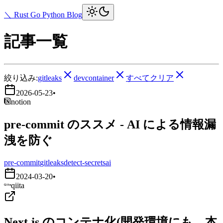
＼ Rust Go Python Blog
記事一覧
絞り込み:
gitleaks
devcontainer
すべてクリア
2026-05-23
•
notion
pre-commit のススメ - AI による情報漏
洩を防ぐ
pre-commit
gitleaks
detect-secrets
ai
2024-03-20
•
qiita
Next.js のコンテナ化(開発環境にも、本