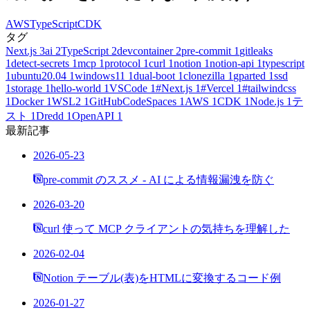
AWS
TypeScript
CDK
タグ
Next.js
3
ai
2
TypeScript
2
devcontainer
2
pre-commit
1
gitleaks
1
detect-secrets
1
mcp
1
protocol
1
curl
1
notion
1
notion-api
1
typescript
1
ubuntu20.04
1
windows11
1
dual-boot
1
clonezilla
1
gparted
1
ssd
1
storage
1
hello-world
1
VSCode
1
#Next.js
1
#Vercel
1
#tailwindcss
1
Docker
1
WSL2
1
GitHubCodeSpaces
1
AWS
1
CDK
1
Node.js
1
テ
スト
1
Dredd
1
OpenAPI
1
最新記事
2026-05-23
pre-commit のススメ - AI による情報漏洩を防ぐ
2026-03-20
curl 使って MCP クライアントの気持ちを理解した
2026-02-04
Notion テーブル(表)をHTMLに変換するコード例
2026-01-27