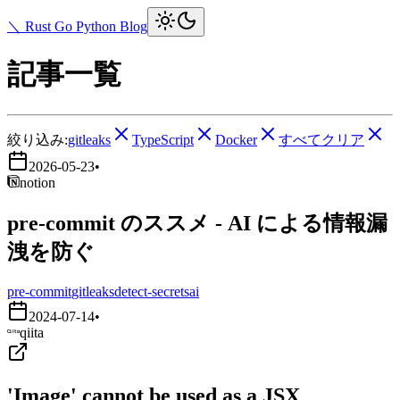
＼ Rust Go Python Blog
記事一覧
絞り込み:
gitleaks
TypeScript
Docker
すべてクリア
2026-05-23
•
notion
pre-commit のススメ - AI による情報漏
洩を防ぐ
pre-commit
gitleaks
detect-secrets
ai
2024-07-14
•
qiita
'Image' cannot be used as a JSX