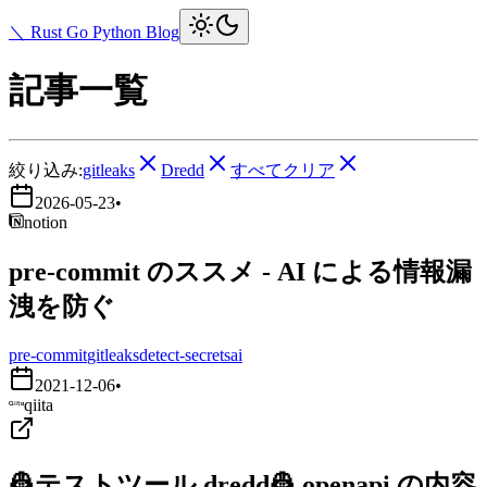
＼ Rust Go Python Blog
記事一覧
絞り込み:
gitleaks
Dredd
すべてクリア
2026-05-23
•
notion
pre-commit のススメ - AI による情報漏
洩を防ぐ
pre-commit
gitleaks
detect-secrets
ai
2021-12-06
•
qiita
👷テストツール dredd👷 openapi の内容