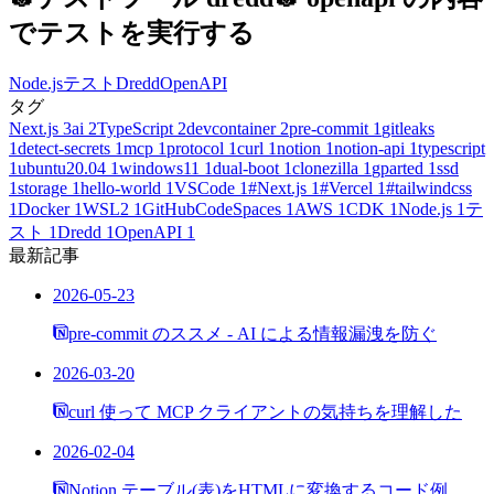
でテストを実行する
Node.js
テスト
Dredd
OpenAPI
タグ
Next.js
3
ai
2
TypeScript
2
devcontainer
2
pre-commit
1
gitleaks
1
detect-secrets
1
mcp
1
protocol
1
curl
1
notion
1
notion-api
1
typescript
1
ubuntu20.04
1
windows11
1
dual-boot
1
clonezilla
1
gparted
1
ssd
1
storage
1
hello-world
1
VSCode
1
#Next.js
1
#Vercel
1
#tailwindcss
1
Docker
1
WSL2
1
GitHubCodeSpaces
1
AWS
1
CDK
1
Node.js
1
テ
スト
1
Dredd
1
OpenAPI
1
最新記事
2026-05-23
pre-commit のススメ - AI による情報漏洩を防ぐ
2026-03-20
curl 使って MCP クライアントの気持ちを理解した
2026-02-04
Notion テーブル(表)をHTMLに変換するコード例