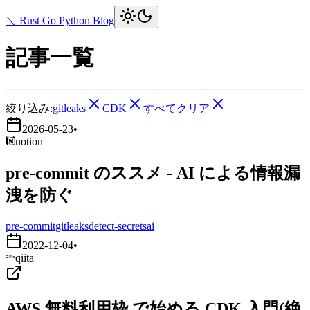
＼ Rust Go Python Blog
記事一覧
絞り込み:
gitleaks
CDK
すべてクリア
2026-05-23
•
notion
pre-commit のススメ - AI による情報漏
洩を防ぐ
pre-commit
gitleaks
detect-secrets
ai
2022-12-04
•
qiita
AWS 無料利用枠 で始める CDK 入門(絶