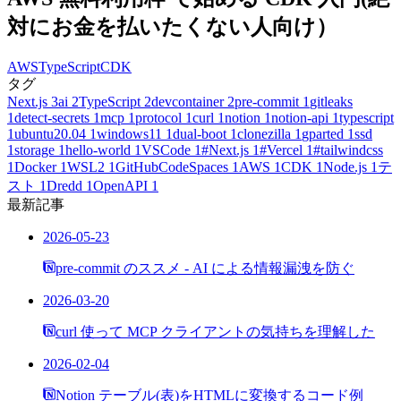
対にお金を払いたくない人向け）
AWS
TypeScript
CDK
タグ
Next.js
3
ai
2
TypeScript
2
devcontainer
2
pre-commit
1
gitleaks
1
detect-secrets
1
mcp
1
protocol
1
curl
1
notion
1
notion-api
1
typescript
1
ubuntu20.04
1
windows11
1
dual-boot
1
clonezilla
1
gparted
1
ssd
1
storage
1
hello-world
1
VSCode
1
#Next.js
1
#Vercel
1
#tailwindcss
1
Docker
1
WSL2
1
GitHubCodeSpaces
1
AWS
1
CDK
1
Node.js
1
テ
スト
1
Dredd
1
OpenAPI
1
最新記事
2026-05-23
pre-commit のススメ - AI による情報漏洩を防ぐ
2026-03-20
curl 使って MCP クライアントの気持ちを理解した
2026-02-04
Notion テーブル(表)をHTMLに変換するコード例