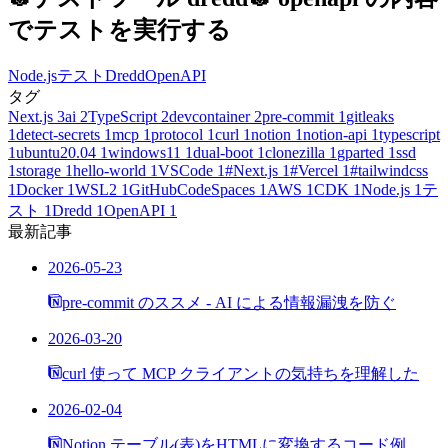
でテストを実行する
Node.js
テスト
Dredd
OpenAPI
タグ
Next.js
3
ai
2
TypeScript
2
devcontainer
2
pre-commit
1
gitleaks
1
detect-secrets
1
mcp
1
protocol
1
curl
1
notion
1
notion-api
1
typescript
1
ubuntu20.04
1
windows11
1
dual-boot
1
clonezilla
1
gparted
1
ssd
1
storage
1
hello-world
1
VSCode
1
#Next.js
1
#Vercel
1
#tailwindcss
1
Docker
1
WSL2
1
GitHubCodeSpaces
1
AWS
1
CDK
1
Node.js
1
テ
スト
1
Dredd
1
OpenAPI
1
最新記事
2026-05-23
pre-commit のススメ - AI による情報漏洩を防ぐ
2026-03-20
curl 使って MCP クライアントの気持ちを理解した
2026-02-04
Notion テーブル(表)をHTMLに変換するコード例