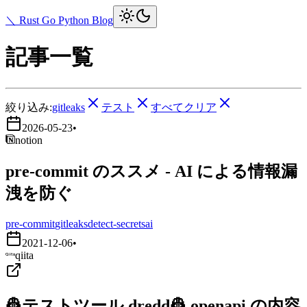
＼ Rust Go Python Blog
記事一覧
絞り込み:
gitleaks
テスト
すべてクリア
2026-05-23
•
notion
pre-commit のススメ - AI による情報漏
洩を防ぐ
pre-commit
gitleaks
detect-secrets
ai
2021-12-06
•
qiita
👷テストツール dredd👷 openapi の内容