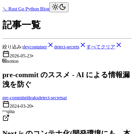
＼ Rust Go Python Blog
記事一覧
絞り込み:
devcontainer
detect-secrets
すべてクリア
2026-05-23
•
notion
pre-commit のススメ - AI による情報漏
洩を防ぐ
pre-commit
gitleaks
detect-secrets
ai
2024-03-20
•
qiita
Next.js のコンテナ化(開発環境にも、本