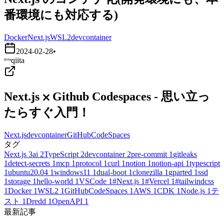
番環境にも対応する)
Docker
Next.js
WSL2
devcontainer
2024-02-28
•
qiita
Next.js ⨉ Github Codespaces - 思い立っ
たらすぐ入門！
Next.js
devcontainer
GitHubCodeSpaces
タグ
Next.js
3
ai
2
TypeScript
2
devcontainer
2
pre-commit
1
gitleaks
1
detect-secrets
1
mcp
1
protocol
1
curl
1
notion
1
notion-api
1
typescript
1
ubuntu20.04
1
windows11
1
dual-boot
1
clonezilla
1
gparted
1
ssd
1
storage
1
hello-world
1
VSCode
1
#Next.js
1
#Vercel
1
#tailwindcss
1
Docker
1
WSL2
1
GitHubCodeSpaces
1
AWS
1
CDK
1
Node.js
1
テ
スト
1
Dredd
1
OpenAPI
1
最新記事