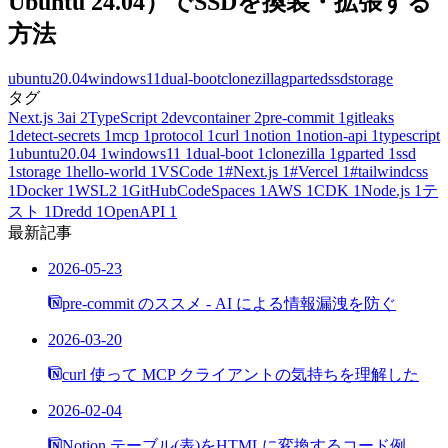
Ubuntu 24.04）でSSDを換装・拡張する
方法
ubuntu20.04
windows11
dual-boot
clonezilla
gparted
ssd
storage
タグ
Next.js
3
ai
2
TypeScript
2
devcontainer
2
pre-commit
1
gitleaks
1
detect-secrets
1
mcp
1
protocol
1
curl
1
notion
1
notion-api
1
typescript
1
ubuntu20.04
1
windows11
1
dual-boot
1
clonezilla
1
gparted
1
ssd
1
storage
1
hello-world
1
VSCode
1
#Next.js
1
#Vercel
1
#tailwindcss
1
Docker
1
WSL2
1
GitHubCodeSpaces
1
AWS
1
CDK
1
Node.js
1
テ
スト
1
Dredd
1
OpenAPI
1
最新記事
2026-05-23
pre-commit のススメ - AI による情報漏洩を防ぐ
2026-03-20
curl 使って MCP クライアントの気持ちを理解した
2026-02-04
Notion テーブル(表)をHTMLに変換するコード例