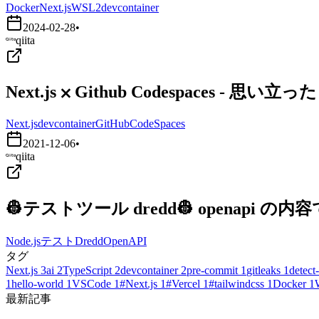
Docker
Next.js
WSL2
devcontainer
2024-02-28
•
qiita
Next.js ⨉ Github Codespaces - 
Next.js
devcontainer
GitHubCodeSpaces
2021-12-06
•
qiita
👷テストツール dredd👷 openapi
Node.js
テスト
Dredd
OpenAPI
タグ
Next.js
3
ai
2
TypeScript
2
devcontainer
2
pre-commit
1
gitleaks
1
detect-
1
hello-world
1
VSCode
1
#Next.js
1
#Vercel
1
#tailwindcss
1
Docker
1
最新記事