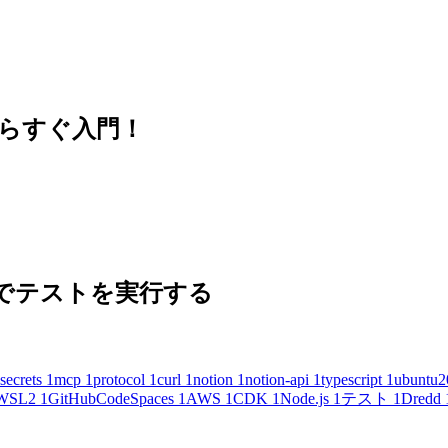
思い立ったらすぐ入門！
 の内容でテストを実行する
secrets
1
mcp
1
protocol
1
curl
1
notion
1
notion-api
1
typescript
1
ubuntu2
WSL2
1
GitHubCodeSpaces
1
AWS
1
CDK
1
Node.js
1
テスト
1
Dredd