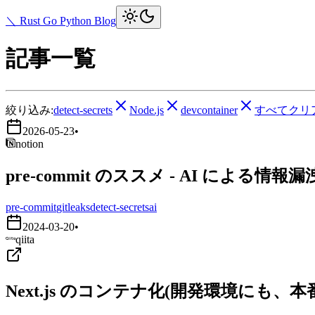
＼ Rust Go Python Blog
記事一覧
絞り込み:
detect-secrets
Node.js
devcontainer
すべてクリ
2026-05-23
•
notion
pre-commit のススメ - AI による情報
pre-commit
gitleaks
detect-secrets
ai
2024-03-20
•
qiita
Next.js のコンテナ化(開発環境にも、