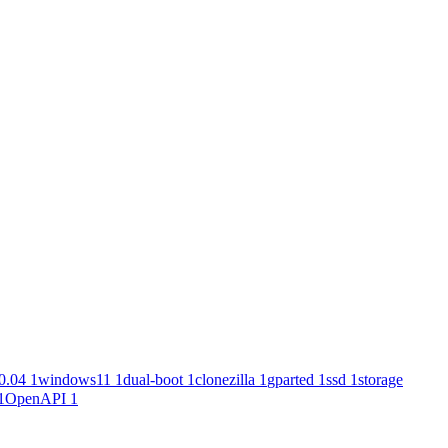
0.04
1
windows11
1
dual-boot
1
clonezilla
1
gparted
1
ssd
1
storage
1
OpenAPI
1