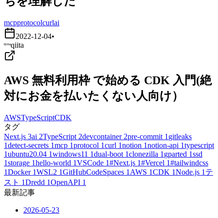
ちを理解した
mcp
protocol
curl
ai
2022-12-04
•
qiita
AWS 無料利用枠 で始める CDK 入門(絶
対にお金を払いたくない人向け）
AWS
TypeScript
CDK
タグ
Next.js
3
ai
2
TypeScript
2
devcontainer
2
pre-commit
1
gitleaks
1
detect-secrets
1
mcp
1
protocol
1
curl
1
notion
1
notion-api
1
typescript
1
ubuntu20.04
1
windows11
1
dual-boot
1
clonezilla
1
gparted
1
ssd
1
storage
1
hello-world
1
VSCode
1
#Next.js
1
#Vercel
1
#tailwindcss
1
Docker
1
WSL2
1
GitHubCodeSpaces
1
AWS
1
CDK
1
Node.js
1
テ
スト
1
Dredd
1
OpenAPI
1
最新記事
2026-05-23