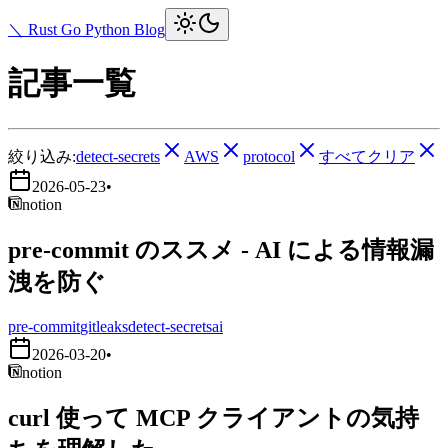
＼ Rust Go Python Blog
記事一覧
絞り込み:
detect-secrets
AWS
protocol
すべてクリア
2026-05-23
•
notion
pre-commit のススメ - AI による情報漏
洩を防ぐ
pre-commit
gitleaks
detect-secrets
ai
2026-03-20
•
notion
curl 使って MCP クライアントの気持