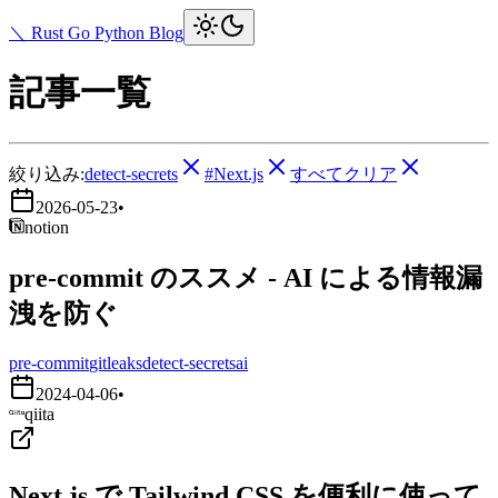
＼ Rust Go Python Blog
記事一覧
絞り込み:
detect-secrets
#Next.js
すべてクリア
2026-05-23
•
notion
pre-commit のススメ - AI による情報漏
洩を防ぐ
pre-commit
gitleaks
detect-secrets
ai
2024-04-06
•
qiita
Next.js で Tailwind CSS を便利に使って