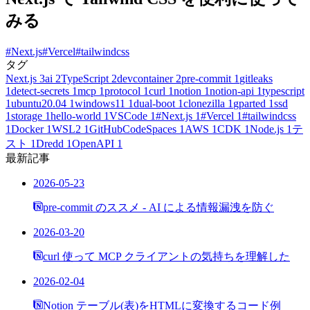
みる
#Next.js
#Vercel
#tailwindcss
タグ
Next.js
3
ai
2
TypeScript
2
devcontainer
2
pre-commit
1
gitleaks
1
detect-secrets
1
mcp
1
protocol
1
curl
1
notion
1
notion-api
1
typescript
1
ubuntu20.04
1
windows11
1
dual-boot
1
clonezilla
1
gparted
1
ssd
1
storage
1
hello-world
1
VSCode
1
#Next.js
1
#Vercel
1
#tailwindcss
1
Docker
1
WSL2
1
GitHubCodeSpaces
1
AWS
1
CDK
1
Node.js
1
テ
スト
1
Dredd
1
OpenAPI
1
最新記事
2026-05-23
pre-commit のススメ - AI による情報漏洩を防ぐ
2026-03-20
curl 使って MCP クライアントの気持ちを理解した
2026-02-04
Notion テーブル(表)をHTMLに変換するコード例