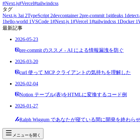
#Next.js
#Vercel
#tailwindcss
タグ
Next.js
3
ai
2
TypeScript
2
devcontainer
2
pre-commit
1
gitleaks
1
detect-
1
hello-world
1
VSCode
1
#Next.js
1
#Vercel
1
#tailwindcss
1
Docker
1
最新記事
2026-05-23
pre-commit のススメ - AI による情報漏洩を防ぐ
2026-03-20
curl 使って MCP クライアントの気持ちを理解した
2026-02-04
Notion テーブル(表)をHTMLに変換するコード例
2026-01-27
Ralph Wiggum であなたが寝ている間に開発を終わら
メニューを開く