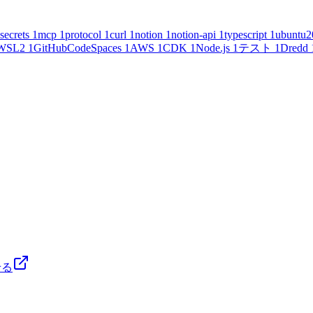
secrets
1
mcp
1
protocol
1
curl
1
notion
1
notion-api
1
typescript
1
ubuntu2
WSL2
1
GitHubCodeSpaces
1
AWS
1
CDK
1
Node.js
1
テスト
1
Dredd
せる