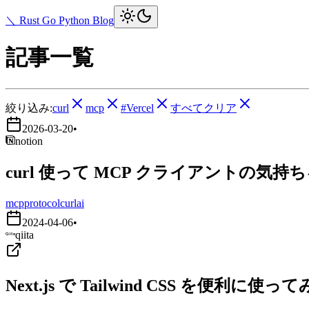
＼ Rust Go Python Blog
記事一覧
絞り込み:
curl
mcp
#Vercel
すべてクリア
2026-03-20
•
notion
curl 使って MCP クライアントの気持
mcp
protocol
curl
ai
2024-04-06
•
qiita
Next.js で Tailwind CSS を便利に使っ