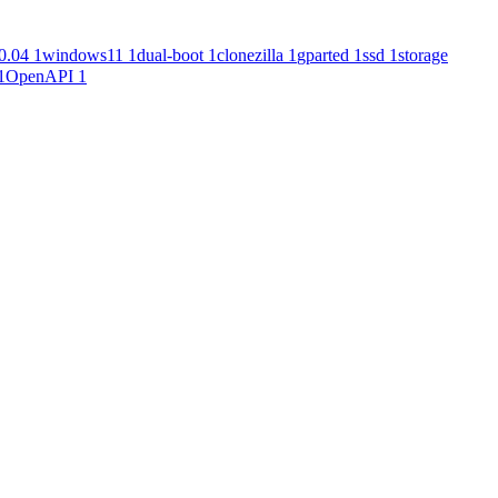
0.04
1
windows11
1
dual-boot
1
clonezilla
1
gparted
1
ssd
1
storage
1
OpenAPI
1