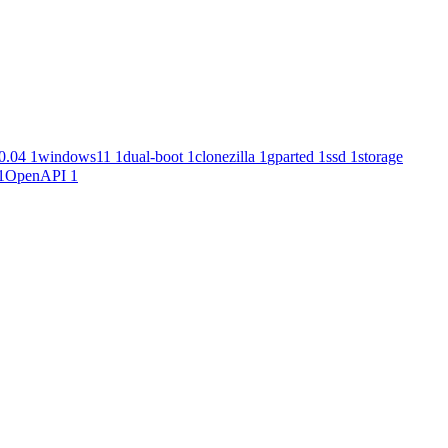
0.04
1
windows11
1
dual-boot
1
clonezilla
1
gparted
1
ssd
1
storage
1
OpenAPI
1