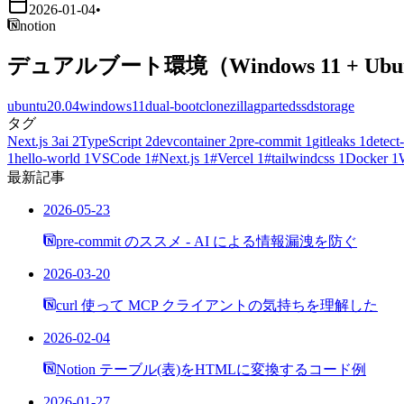
2026-01-04
•
notion
デュアルブート環境（Windows 11 + Ub
ubuntu20.04
windows11
dual-boot
clonezilla
gparted
ssd
storage
タグ
Next.js
3
ai
2
TypeScript
2
devcontainer
2
pre-commit
1
gitleaks
1
detect-
1
hello-world
1
VSCode
1
#Next.js
1
#Vercel
1
#tailwindcss
1
Docker
1
最新記事
2026-05-23
pre-commit のススメ - AI による情報漏洩を防ぐ
2026-03-20
curl 使って MCP クライアントの気持ちを理解した
2026-02-04
Notion テーブル(表)をHTMLに変換するコード例
2026-01-27