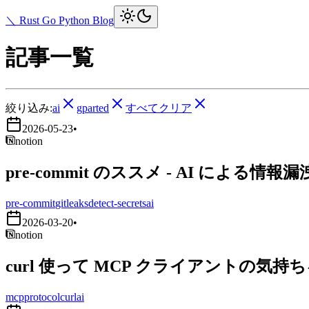
＼ Rust Go Python Blog
記事一覧
絞り込み:
ai
gparted
すべてクリア
2026-05-23
•
notion
pre-commit のススメ - AI による情報
pre-commit
gitleaks
detect-secrets
ai
2026-03-20
•
notion
curl 使って MCP クライアントの気持
mcp
protocol
curl
ai