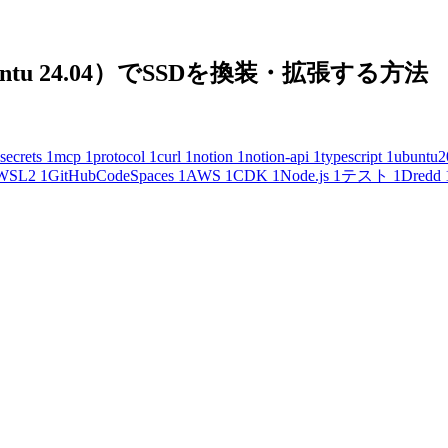
untu 24.04）でSSDを換装・拡張する方法
secrets
1
mcp
1
protocol
1
curl
1
notion
1
notion-api
1
typescript
1
ubuntu2
WSL2
1
GitHubCodeSpaces
1
AWS
1
CDK
1
Node.js
1
テスト
1
Dredd