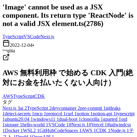
'Image' cannot be used as a JSX
component. Its return type 'ReactNode' is
not a valid JSX element.ts(2786)
TypeScript
VSCode
Next.js
2022-12-04
•
qiita
AWS 無料利用枠 で始める CDK 入門(絶
対にお金を払いたくない人向け）
AWS
TypeScript
CDK
タグ
Next.js
3
ai
2
TypeScript
2
devcontainer
2
pre-commit
1
gitleaks
1
detect-secrets
1
mcp
1
protocol
1
curl
1
notion
1
notion-api
1
typescript
1
ubuntu20.04
1
windows11
1
dual-boot
1
clonezilla
1
gparted
1
ssd
1
storage
1
hello-world
1
VSCode
1
#Next.js
1
#Vercel
1
#tailwindcss
1
Docker
1
WSL2
1
GitHubCodeSpaces
1
AWS
1
CDK
1
Node.js
1
テ
スト
1
Dredd
1
OpenAPI
1