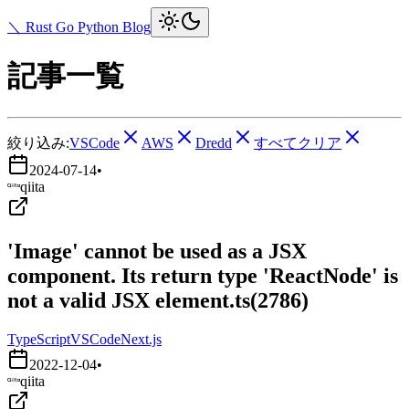
＼ Rust Go Python Blog
記事一覧
絞り込み:
VSCode
AWS
Dredd
すべてクリア
2024-07-14
•
qiita
'Image' cannot be used as a JSX
component. Its return type 'ReactNode' is
not a valid JSX element.ts(2786)
TypeScript
VSCode
Next.js
2022-12-04
•
qiita