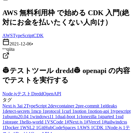
AWS 無料利用枠 で始める CDK 入門(絶
対にお金を払いたくない人向け）
AWS
TypeScript
CDK
2021-12-06
•
qiita
👷テストツール dredd👷 openapi の内容
でテストを実行する
Node.js
テスト
Dredd
OpenAPI
タグ
Next.js
3
ai
2
TypeScript
2
devcontainer
2
pre-commit
1
gitleaks
1
detect-secrets
1
mcp
1
protocol
1
curl
1
notion
1
notion-api
1
typescript
1
ubuntu20.04
1
windows11
1
dual-boot
1
clonezilla
1
gparted
1
ssd
1
storage
1
hello-world
1
VSCode
1
#Next.js
1
#Vercel
1
#tailwindcss
1
Docker
1
WSL2
1
GitHubCodeSpaces
1
AWS
1
CDK
1
Node.js
1
テ