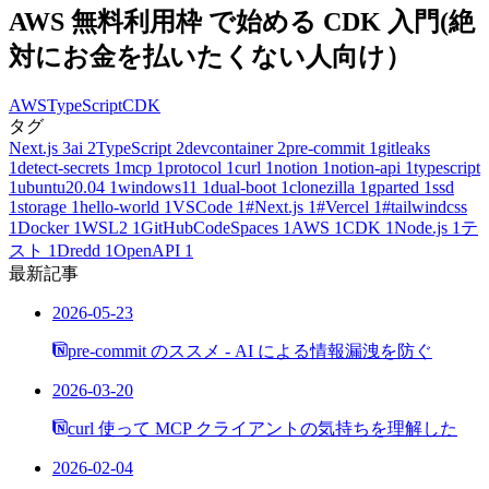
AWS 無料利用枠 で始める CDK 入門(絶
対にお金を払いたくない人向け）
AWS
TypeScript
CDK
タグ
Next.js
3
ai
2
TypeScript
2
devcontainer
2
pre-commit
1
gitleaks
1
detect-secrets
1
mcp
1
protocol
1
curl
1
notion
1
notion-api
1
typescript
1
ubuntu20.04
1
windows11
1
dual-boot
1
clonezilla
1
gparted
1
ssd
1
storage
1
hello-world
1
VSCode
1
#Next.js
1
#Vercel
1
#tailwindcss
1
Docker
1
WSL2
1
GitHubCodeSpaces
1
AWS
1
CDK
1
Node.js
1
テ
スト
1
Dredd
1
OpenAPI
1
最新記事
2026-05-23
pre-commit のススメ - AI による情報漏洩を防ぐ
2026-03-20
curl 使って MCP クライアントの気持ちを理解した
2026-02-04