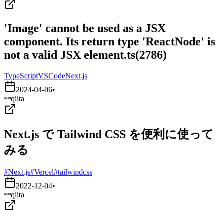
'Image' cannot be used as a JSX
component. Its return type 'ReactNode' is
not a valid JSX element.ts(2786)
TypeScript
VSCode
Next.js
2024-04-06
•
qiita
Next.js で Tailwind CSS を便利に使って
みる
#Next.js
#Vercel
#tailwindcss
2022-12-04
•
qiita