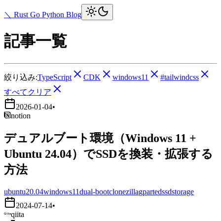
＼ Rust Go Python Blog
記事一覧
絞り込み:
TypeScript
CDK
windows11
#tailwindcss
すべてクリア
2026-01-04
•
notion
デュアルブート環境（Windows 11 +
Ubuntu 24.04）でSSDを換装・拡張する
方法
ubuntu20.04
windows11
dual-boot
clonezilla
gparted
ssd
storage
2024-07-14
•
qiita