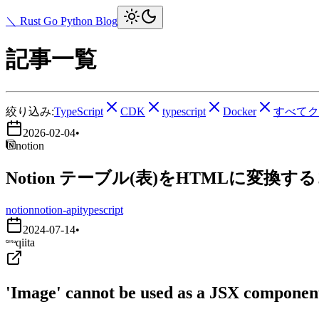
＼ Rust Go Python Blog
記事一覧
絞り込み:
TypeScript
CDK
typescript
Docker
すべてク
2026-02-04
•
notion
Notion テーブル(表)をHTMLに変換す
notion
notion-api
typescript
2024-07-14
•
qiita
'Image' cannot be used as a JSX component.