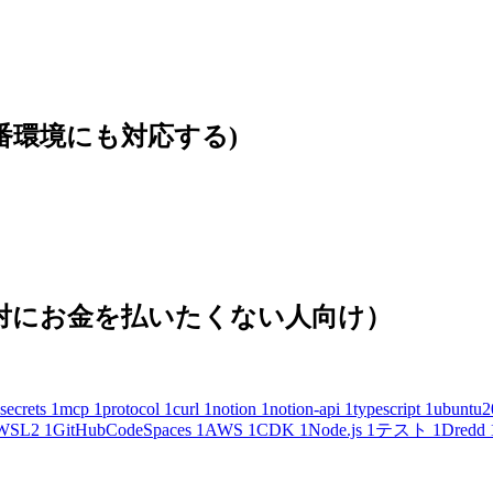
本番環境にも対応する)
(絶対にお金を払いたくない人向け）
secrets
1
mcp
1
protocol
1
curl
1
notion
1
notion-api
1
typescript
1
ubuntu2
WSL2
1
GitHubCodeSpaces
1
AWS
1
CDK
1
Node.js
1
テスト
1
Dredd