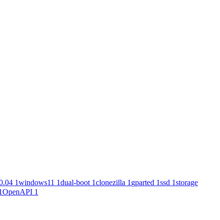
0.04
1
windows11
1
dual-boot
1
clonezilla
1
gparted
1
ssd
1
storage
1
OpenAPI
1