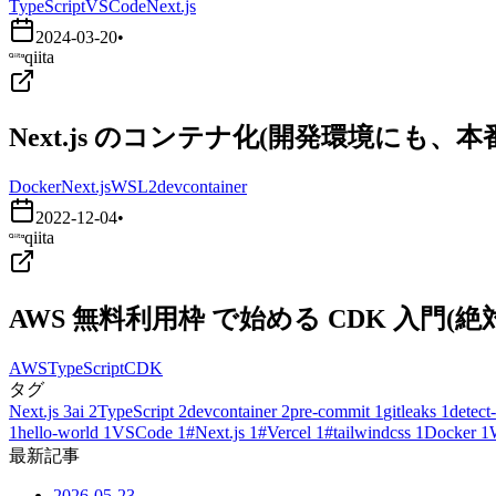
TypeScript
VSCode
Next.js
2024-03-20
•
qiita
Next.js のコンテナ化(開発環境にも、
Docker
Next.js
WSL2
devcontainer
2022-12-04
•
qiita
AWS 無料利用枠 で始める CDK 入門
AWS
TypeScript
CDK
タグ
Next.js
3
ai
2
TypeScript
2
devcontainer
2
pre-commit
1
gitleaks
1
detect-
1
hello-world
1
VSCode
1
#Next.js
1
#Vercel
1
#tailwindcss
1
Docker
1
最新記事
2026-05-23