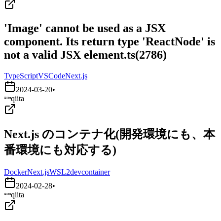
'Image' cannot be used as a JSX
component. Its return type 'ReactNode' is
not a valid JSX element.ts(2786)
TypeScript
VSCode
Next.js
2024-03-20
•
qiita
Next.js のコンテナ化(開発環境にも、本
番環境にも対応する)
Docker
Next.js
WSL2
devcontainer
2024-02-28
•
qiita