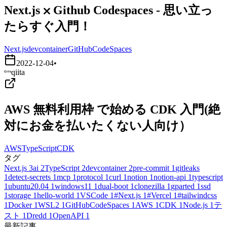
Next.js ⨉ Github Codespaces - 思い立っ
たらすぐ入門！
Next.js
devcontainer
GitHubCodeSpaces
2022-12-04
•
qiita
AWS 無料利用枠 で始める CDK 入門(絶
対にお金を払いたくない人向け）
AWS
TypeScript
CDK
タグ
Next.js
3
ai
2
TypeScript
2
devcontainer
2
pre-commit
1
gitleaks
1
detect-secrets
1
mcp
1
protocol
1
curl
1
notion
1
notion-api
1
typescript
1
ubuntu20.04
1
windows11
1
dual-boot
1
clonezilla
1
gparted
1
ssd
1
storage
1
hello-world
1
VSCode
1
#Next.js
1
#Vercel
1
#tailwindcss
1
Docker
1
WSL2
1
GitHubCodeSpaces
1
AWS
1
CDK
1
Node.js
1
テ
スト
1
Dredd
1
OpenAPI
1
最新記事