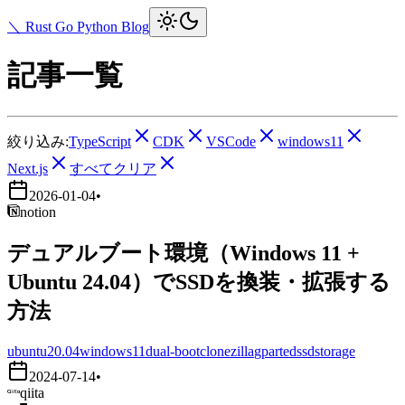
＼ Rust Go Python Blog
記事一覧
絞り込み:
TypeScript
CDK
VSCode
windows11
Next.js
すべてクリア
2026-01-04
•
notion
デュアルブート環境（Windows 11 +
Ubuntu 24.04）でSSDを換装・拡張する
方法
ubuntu20.04
windows11
dual-boot
clonezilla
gparted
ssd
storage
2024-07-14
•
qiita