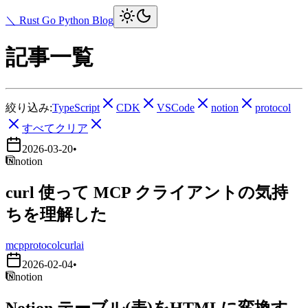
＼ Rust Go Python Blog
記事一覧
絞り込み:
TypeScript
CDK
VSCode
notion
protocol
すべてクリア
2026-03-20
•
notion
curl 使って MCP クライアントの気持
ちを理解した
mcp
protocol
curl
ai
2026-02-04
•
notion
Notion テーブル(表)をHTMLに変換す