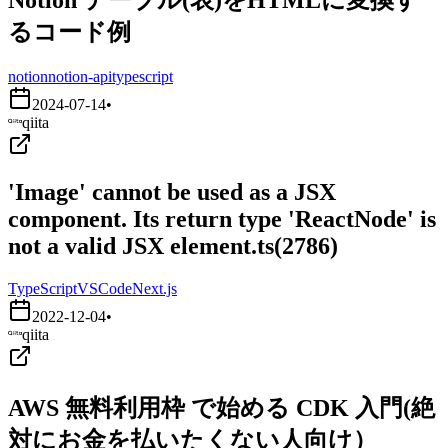
るコード例
notion
notion-api
typescript
2024-07-14
•
qiita
'Image' cannot be used as a JSX
component. Its return type 'ReactNode' is
not a valid JSX element.ts(2786)
TypeScript
VSCode
Next.js
2022-12-04
•
qiita
AWS 無料利用枠 で始める CDK 入門(絶
対にお金を払いたくない人向け）