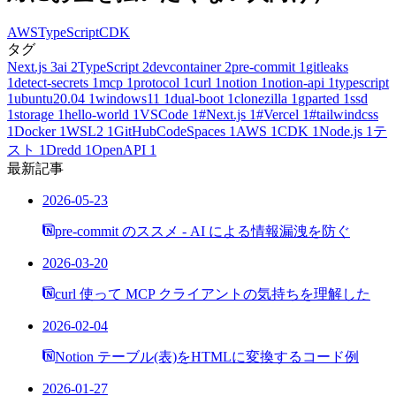
AWS
TypeScript
CDK
タグ
Next.js
3
ai
2
TypeScript
2
devcontainer
2
pre-commit
1
gitleaks
1
detect-secrets
1
mcp
1
protocol
1
curl
1
notion
1
notion-api
1
typescript
1
ubuntu20.04
1
windows11
1
dual-boot
1
clonezilla
1
gparted
1
ssd
1
storage
1
hello-world
1
VSCode
1
#Next.js
1
#Vercel
1
#tailwindcss
1
Docker
1
WSL2
1
GitHubCodeSpaces
1
AWS
1
CDK
1
Node.js
1
テ
スト
1
Dredd
1
OpenAPI
1
最新記事
2026-05-23
pre-commit のススメ - AI による情報漏洩を防ぐ
2026-03-20
curl 使って MCP クライアントの気持ちを理解した
2026-02-04
Notion テーブル(表)をHTMLに変換するコード例
2026-01-27