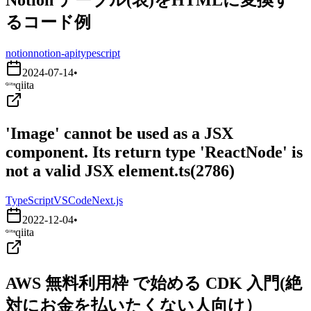
るコード例
notion
notion-api
typescript
2024-07-14
•
qiita
'Image' cannot be used as a JSX
component. Its return type 'ReactNode' is
not a valid JSX element.ts(2786)
TypeScript
VSCode
Next.js
2022-12-04
•
qiita
AWS 無料利用枠 で始める CDK 入門(絶
対にお金を払いたくない人向け）