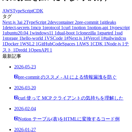
AWS
TypeScript
CDK
タグ
Next.js
3
ai
2
TypeScript
2
devcontainer
2
pre-commit
1
gitleaks
1
detect-secrets
1
mcp
1
protocol
1
curl
1
notion
1
notion-api
1
typescript
1
ubuntu20.04
1
windows11
1
dual-boot
1
clonezilla
1
gparted
1
ssd
1
storage
1
hello-world
1
VSCode
1
#Next.js
1
#Vercel
1
#tailwindcss
1
Docker
1
WSL2
1
GitHubCodeSpaces
1
AWS
1
CDK
1
Node.js
1
テ
スト
1
Dredd
1
OpenAPI
1
最新記事
2026-05-23
pre-commit のススメ - AI による情報漏洩を防ぐ
2026-03-20
curl 使って MCP クライアントの気持ちを理解した
2026-02-04
Notion テーブル(表)をHTMLに変換するコード例
2026-01-27