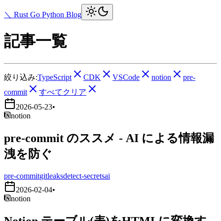
＼ Rust Go Python Blog
記事一覧
絞り込み:
TypeScript
CDK
VSCode
notion
pre-
commit
すべてクリア
2026-05-23
•
notion
pre-commit のススメ - AI による情報漏
洩を防ぐ
pre-commit
gitleaks
detect-secrets
ai
2026-02-04
•
notion
Notion テーブル(表)をHTMLに変換す