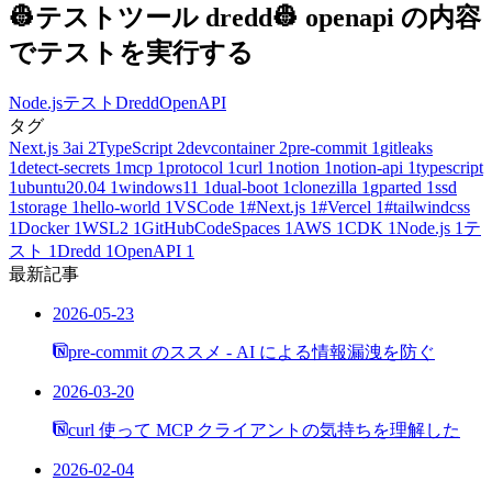
👷テストツール dredd👷 openapi の内容
でテストを実行する
Node.js
テスト
Dredd
OpenAPI
タグ
Next.js
3
ai
2
TypeScript
2
devcontainer
2
pre-commit
1
gitleaks
1
detect-secrets
1
mcp
1
protocol
1
curl
1
notion
1
notion-api
1
typescript
1
ubuntu20.04
1
windows11
1
dual-boot
1
clonezilla
1
gparted
1
ssd
1
storage
1
hello-world
1
VSCode
1
#Next.js
1
#Vercel
1
#tailwindcss
1
Docker
1
WSL2
1
GitHubCodeSpaces
1
AWS
1
CDK
1
Node.js
1
テ
スト
1
Dredd
1
OpenAPI
1
最新記事
2026-05-23
pre-commit のススメ - AI による情報漏洩を防ぐ
2026-03-20
curl 使って MCP クライアントの気持ちを理解した
2026-02-04