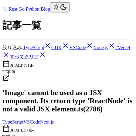
＼ Rust Go Python Blog
記事一覧
絞り込み:
TypeScript
CDK
VSCode
Node.js
#Vercel
すべてクリア
2024-07-14
•
qiita
'Image' cannot be used as a JSX
component. Its return type 'ReactNode' is
not a valid JSX element.ts(2786)
TypeScript
VSCode
Next.js
2024-04-06
•
qiita