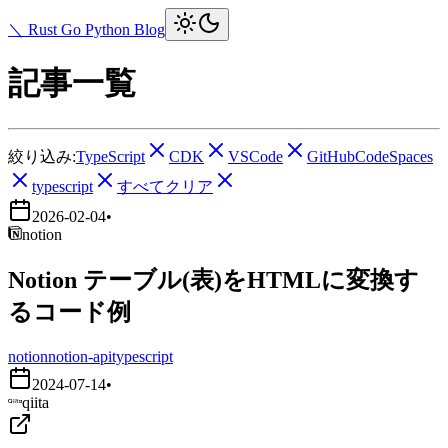
＼ Rust Go Python Blog
記事一覧
絞り込み:
TypeScript
CDK
VSCode
GitHubCodeSpaces
typescript
すべてクリア
2026-02-04
•
notion
Notion テーブル(表)をHTMLに変換す
るコード例
notion
notion-api
typescript
2024-07-14
•
qiita