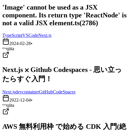
'Image' cannot be used as a JSX
component. Its return type 'ReactNode' is
not a valid JSX element.ts(2786)
TypeScript
VSCode
Next.js
2024-02-28
•
qiita
Next.js ⨉ Github Codespaces - 思い立っ
たらすぐ入門！
Next.js
devcontainer
GitHubCodeSpaces
2022-12-04
•
qiita
AWS 無料利用枠 で始める CDK 入門(絶