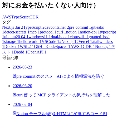
対にお金を払いたくない人向け）
AWS
TypeScript
CDK
タグ
Next.js
3
ai
2
TypeScript
2
devcontainer
2
pre-commit
1
gitleaks
1
detect-secrets
1
mcp
1
protocol
1
curl
1
notion
1
notion-api
1
typescript
1
ubuntu20.04
1
windows11
1
dual-boot
1
clonezilla
1
gparted
1
ssd
1
storage
1
hello-world
1
VSCode
1
#Next.js
1
#Vercel
1
#tailwindcss
1
Docker
1
WSL2
1
GitHubCodeSpaces
1
AWS
1
CDK
1
Node.js
1
テ
スト
1
Dredd
1
OpenAPI
1
最新記事
2026-05-23
pre-commit のススメ - AI による情報漏洩を防ぐ
2026-03-20
curl 使って MCP クライアントの気持ちを理解した
2026-02-04
Notion テーブル(表)をHTMLに変換するコード例