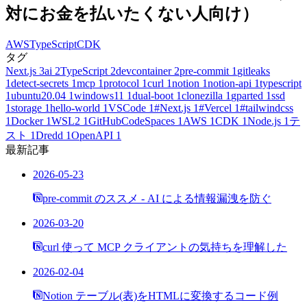
対にお金を払いたくない人向け）
AWS
TypeScript
CDK
タグ
Next.js
3
ai
2
TypeScript
2
devcontainer
2
pre-commit
1
gitleaks
1
detect-secrets
1
mcp
1
protocol
1
curl
1
notion
1
notion-api
1
typescript
1
ubuntu20.04
1
windows11
1
dual-boot
1
clonezilla
1
gparted
1
ssd
1
storage
1
hello-world
1
VSCode
1
#Next.js
1
#Vercel
1
#tailwindcss
1
Docker
1
WSL2
1
GitHubCodeSpaces
1
AWS
1
CDK
1
Node.js
1
テ
スト
1
Dredd
1
OpenAPI
1
最新記事
2026-05-23
pre-commit のススメ - AI による情報漏洩を防ぐ
2026-03-20
curl 使って MCP クライアントの気持ちを理解した
2026-02-04
Notion テーブル(表)をHTMLに変換するコード例