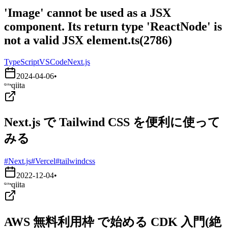
'Image' cannot be used as a JSX
component. Its return type 'ReactNode' is
not a valid JSX element.ts(2786)
TypeScript
VSCode
Next.js
2024-04-06
•
qiita
Next.js で Tailwind CSS を便利に使って
みる
#Next.js
#Vercel
#tailwindcss
2022-12-04
•
qiita
AWS 無料利用枠 で始める CDK 入門(絶