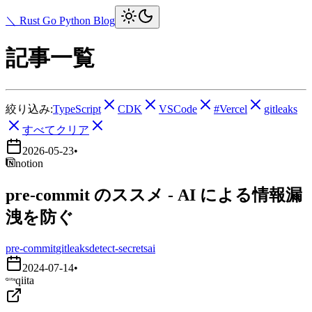
＼ Rust Go Python Blog
記事一覧
絞り込み:
TypeScript
CDK
VSCode
#Vercel
gitleaks
すべてクリア
2026-05-23
•
notion
pre-commit のススメ - AI による情報漏
洩を防ぐ
pre-commit
gitleaks
detect-secrets
ai
2024-07-14
•
qiita