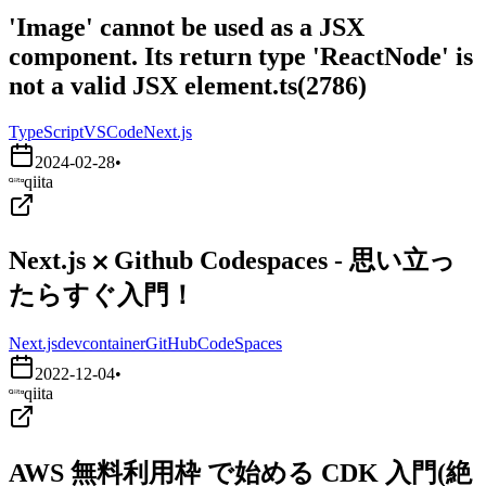
'Image' cannot be used as a JSX
component. Its return type 'ReactNode' is
not a valid JSX element.ts(2786)
TypeScript
VSCode
Next.js
2024-02-28
•
qiita
Next.js ⨉ Github Codespaces - 思い立っ
たらすぐ入門！
Next.js
devcontainer
GitHubCodeSpaces
2022-12-04
•
qiita
AWS 無料利用枠 で始める CDK 入門(絶