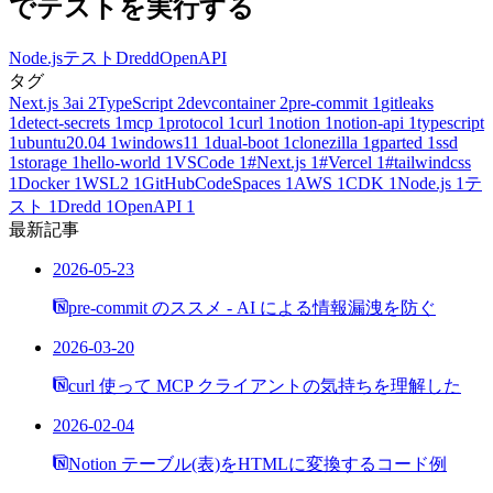
でテストを実行する
Node.js
テスト
Dredd
OpenAPI
タグ
Next.js
3
ai
2
TypeScript
2
devcontainer
2
pre-commit
1
gitleaks
1
detect-secrets
1
mcp
1
protocol
1
curl
1
notion
1
notion-api
1
typescript
1
ubuntu20.04
1
windows11
1
dual-boot
1
clonezilla
1
gparted
1
ssd
1
storage
1
hello-world
1
VSCode
1
#Next.js
1
#Vercel
1
#tailwindcss
1
Docker
1
WSL2
1
GitHubCodeSpaces
1
AWS
1
CDK
1
Node.js
1
テ
スト
1
Dredd
1
OpenAPI
1
最新記事
2026-05-23
pre-commit のススメ - AI による情報漏洩を防ぐ
2026-03-20
curl 使って MCP クライアントの気持ちを理解した
2026-02-04
Notion テーブル(表)をHTMLに変換するコード例