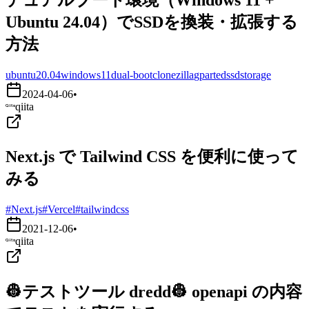
Ubuntu 24.04）でSSDを換装・拡張する
方法
ubuntu20.04
windows11
dual-boot
clonezilla
gparted
ssd
storage
2024-04-06
•
qiita
Next.js で Tailwind CSS を便利に使って
みる
#Next.js
#Vercel
#tailwindcss
2021-12-06
•
qiita
👷テストツール dredd👷 openapi の内容