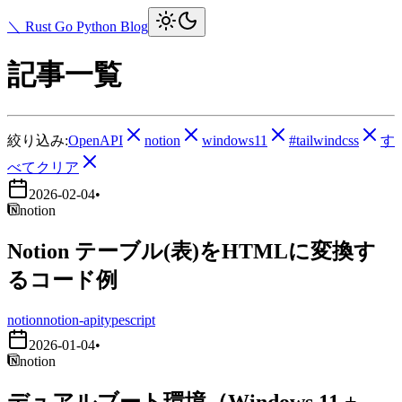
＼ Rust Go Python Blog
記事一覧
絞り込み:
OpenAPI
notion
windows11
#tailwindcss
す
べてクリア
2026-02-04
•
notion
Notion テーブル(表)をHTMLに変換す
るコード例
notion
notion-api
typescript
2026-01-04
•
notion
デュアルブート環境（Windows 11 +