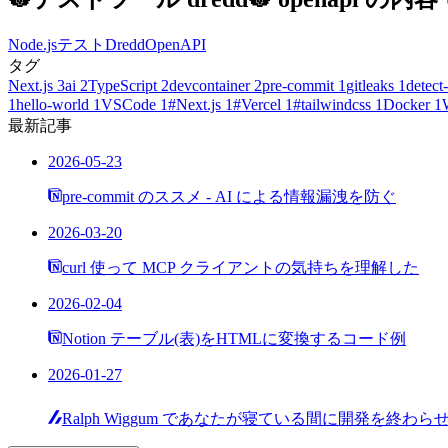
Node.js
テスト
Dredd
OpenAPI
タグ
Next.js
3
ai
2
TypeScript
2
devcontainer
2
pre-commit
1
gitleaks
1
detect-
1
hello-world
1
VSCode
1
#Next.js
1
#Vercel
1
#tailwindcss
1
Docker
1
最新記事
2026-05-23
pre-commit のススメ - AI による情報漏洩を防ぐ
2026-03-20
curl 使って MCP クライアントの気持ちを理解した
2026-02-04
Notion テーブル(表)をHTMLに変換するコード例
2026-01-27
Ralph Wiggum であなたが寝ている間に開発を終わら