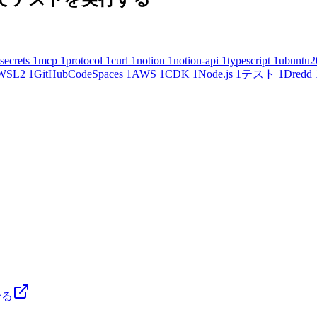
secrets
1
mcp
1
protocol
1
curl
1
notion
1
notion-api
1
typescript
1
ubuntu2
WSL2
1
GitHubCodeSpaces
1
AWS
1
CDK
1
Node.js
1
テスト
1
Dredd
せる