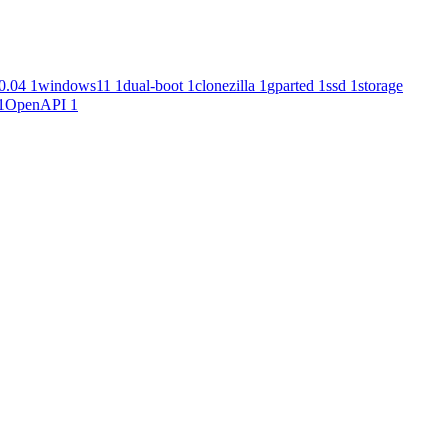
0.04
1
windows11
1
dual-boot
1
clonezilla
1
gparted
1
ssd
1
storage
1
OpenAPI
1