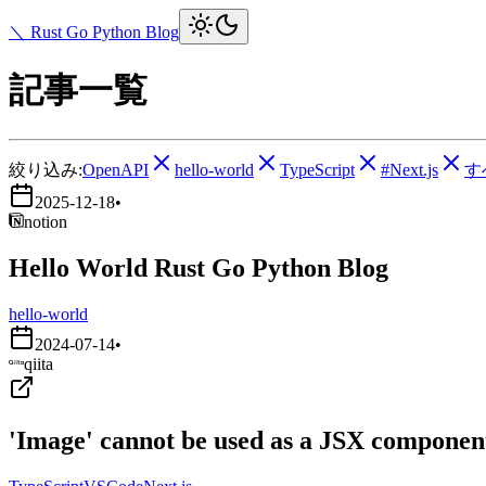
＼ Rust Go Python Blog
記事一覧
絞り込み:
OpenAPI
hello-world
TypeScript
#Next.js
す
2025-12-18
•
notion
Hello World Rust Go Python Blog
hello-world
2024-07-14
•
qiita
'Image' cannot be used as a JSX component.