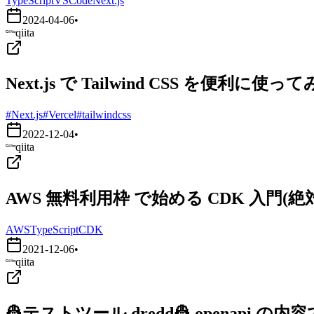
TypeScript
VSCode
Next.js
2024-04-06
•
qiita
Next.js で Tailwind CSS を便利に使っ
#Next.js
#Vercel
#tailwindcss
2022-12-04
•
qiita
AWS 無料利用枠 で始める CDK 入門
AWS
TypeScript
CDK
2021-12-06
•
qiita
👷テストツール dredd👷 openapi