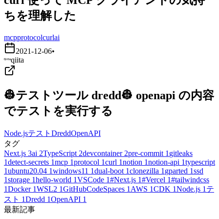
ちを理解した
mcp
protocol
curl
ai
2021-12-06
•
qiita
👷テストツール dredd👷 openapi の内容
でテストを実行する
Node.js
テスト
Dredd
OpenAPI
タグ
Next.js
3
ai
2
TypeScript
2
devcontainer
2
pre-commit
1
gitleaks
1
detect-secrets
1
mcp
1
protocol
1
curl
1
notion
1
notion-api
1
typescript
1
ubuntu20.04
1
windows11
1
dual-boot
1
clonezilla
1
gparted
1
ssd
1
storage
1
hello-world
1
VSCode
1
#Next.js
1
#Vercel
1
#tailwindcss
1
Docker
1
WSL2
1
GitHubCodeSpaces
1
AWS
1
CDK
1
Node.js
1
テ
スト
1
Dredd
1
OpenAPI
1
最新記事