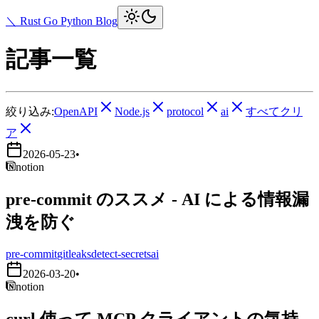
＼ Rust Go Python Blog
記事一覧
絞り込み:
OpenAPI
Node.js
protocol
ai
すべてクリ
ア
2026-05-23
•
notion
pre-commit のススメ - AI による情報漏
洩を防ぐ
pre-commit
gitleaks
detect-secrets
ai
2026-03-20
•
notion
curl 使って MCP クライアントの気持