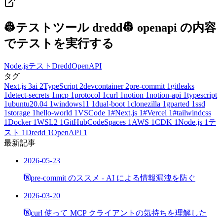
👷テストツール dredd👷 openapi の内容
でテストを実行する
Node.js
テスト
Dredd
OpenAPI
タグ
Next.js
3
ai
2
TypeScript
2
devcontainer
2
pre-commit
1
gitleaks
1
detect-secrets
1
mcp
1
protocol
1
curl
1
notion
1
notion-api
1
typescript
1
ubuntu20.04
1
windows11
1
dual-boot
1
clonezilla
1
gparted
1
ssd
1
storage
1
hello-world
1
VSCode
1
#Next.js
1
#Vercel
1
#tailwindcss
1
Docker
1
WSL2
1
GitHubCodeSpaces
1
AWS
1
CDK
1
Node.js
1
テ
スト
1
Dredd
1
OpenAPI
1
最新記事
2026-05-23
pre-commit のススメ - AI による情報漏洩を防ぐ
2026-03-20
curl 使って MCP クライアントの気持ちを理解した