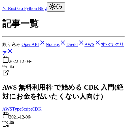
＼ Rust Go Python Blog
記事一覧
絞り込み:
OpenAPI
Node.js
Dredd
AWS
すべてクリ
ア
2022-12-04
•
qiita
AWS 無料利用枠 で始める CDK 入門(絶
対にお金を払いたくない人向け）
AWS
TypeScript
CDK
2021-12-06
•
qiita