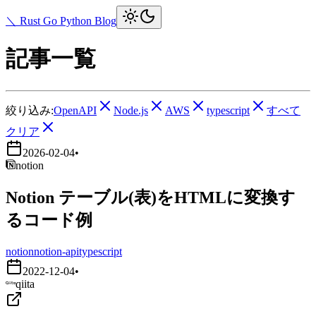
＼ Rust Go Python Blog
記事一覧
絞り込み:
OpenAPI
Node.js
AWS
typescript
すべて
クリア
2026-02-04
•
notion
Notion テーブル(表)をHTMLに変換す
るコード例
notion
notion-api
typescript
2022-12-04
•
qiita