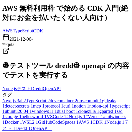
AWS 無料利用枠 で始める CDK 入門(絶
対にお金を払いたくない人向け）
AWS
TypeScript
CDK
2021-12-06
•
qiita
👷テストツール dredd👷 openapi の内容
でテストを実行する
Node.js
テスト
Dredd
OpenAPI
タグ
Next.js
3
ai
2
TypeScript
2
devcontainer
2
pre-commit
1
gitleaks
1
detect-secrets
1
mcp
1
protocol
1
curl
1
notion
1
notion-api
1
typescript
1
ubuntu20.04
1
windows11
1
dual-boot
1
clonezilla
1
gparted
1
ssd
1
storage
1
hello-world
1
VSCode
1
#Next.js
1
#Vercel
1
#tailwindcss
1
Docker
1
WSL2
1
GitHubCodeSpaces
1
AWS
1
CDK
1
Node.js
1
テ
スト
1
Dredd
1
OpenAPI
1