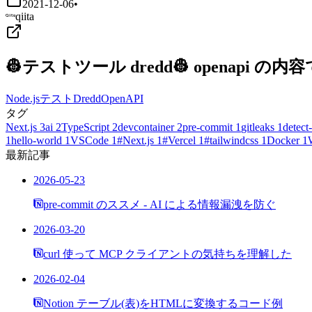
2021-12-06
•
qiita
👷テストツール dredd👷 openapi
Node.js
テスト
Dredd
OpenAPI
タグ
Next.js
3
ai
2
TypeScript
2
devcontainer
2
pre-commit
1
gitleaks
1
detect-
1
hello-world
1
VSCode
1
#Next.js
1
#Vercel
1
#tailwindcss
1
Docker
1
最新記事
2026-05-23
pre-commit のススメ - AI による情報漏洩を防ぐ
2026-03-20
curl 使って MCP クライアントの気持ちを理解した
2026-02-04
Notion テーブル(表)をHTMLに変換するコード例