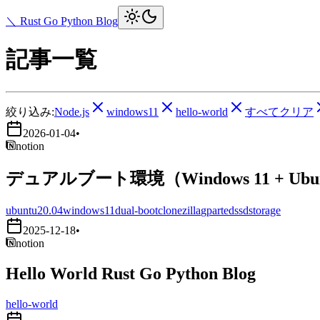
＼ Rust Go Python Blog
記事一覧
絞り込み:
Node.js
windows11
hello-world
すべてクリア
2026-01-04
•
notion
デュアルブート環境（Windows 11 + Ub
ubuntu20.04
windows11
dual-boot
clonezilla
gparted
ssd
storage
2025-12-18
•
notion
Hello World Rust Go Python Blog
hello-world