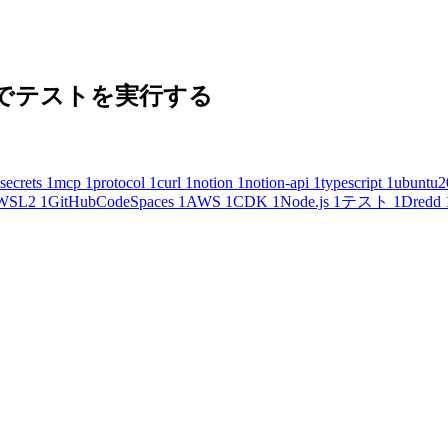
 の内容でテストを実行する
secrets
1
mcp
1
protocol
1
curl
1
notion
1
notion-api
1
typescript
1
ubuntu2
WSL2
1
GitHubCodeSpaces
1
AWS
1
CDK
1
Node.js
1
テスト
1
Dredd