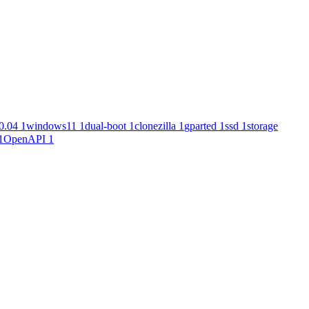
0.04
1
windows11
1
dual-boot
1
clonezilla
1
gparted
1
ssd
1
storage
1
OpenAPI
1