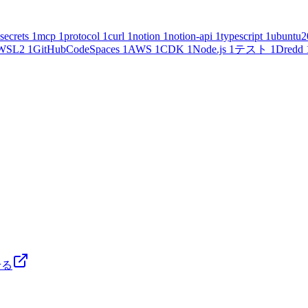
secrets
1
mcp
1
protocol
1
curl
1
notion
1
notion-api
1
typescript
1
ubuntu2
WSL2
1
GitHubCodeSpaces
1
AWS
1
CDK
1
Node.js
1
テスト
1
Dredd
せる