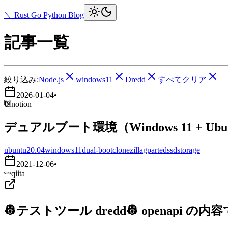
＼ Rust Go Python Blog
記事一覧
絞り込み:
Node.js
windows11
Dredd
すべてクリア
2026-01-04
•
notion
デュアルブート環境（Windows 11 + Ub
ubuntu20.04
windows11
dual-boot
clonezilla
gparted
ssd
storage
2021-12-06
•
qiita
👷テストツール dredd👷 openapi