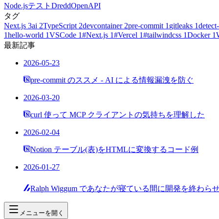
Node.js
テスト
Dredd
OpenAPI
タグ
Next.js
3
ai
2
TypeScript
2
devcontainer
2
pre-commit
1
gitleaks
1
detect-
1
hello-world
1
VSCode
1
#Next.js
1
#Vercel
1
#tailwindcss
1
Docker
1
最新記事
2026-05-23
pre-commit のススメ - AI による情報漏洩を防ぐ
2026-03-20
curl 使って MCP クライアントの気持ちを理解した
2026-02-04
Notion テーブル(表)をHTMLに変換するコード例
2026-01-27
Ralph Wiggum であなたが寝ている間に開発を終わら
メニューを開く