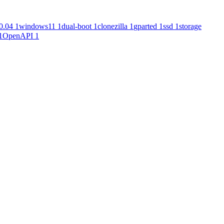
0.04
1
windows11
1
dual-boot
1
clonezilla
1
gparted
1
ssd
1
storage
1
OpenAPI
1