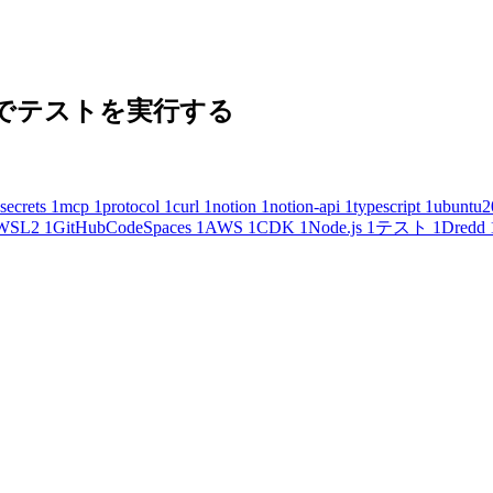
 の内容でテストを実行する
secrets
1
mcp
1
protocol
1
curl
1
notion
1
notion-api
1
typescript
1
ubuntu2
WSL2
1
GitHubCodeSpaces
1
AWS
1
CDK
1
Node.js
1
テスト
1
Dredd