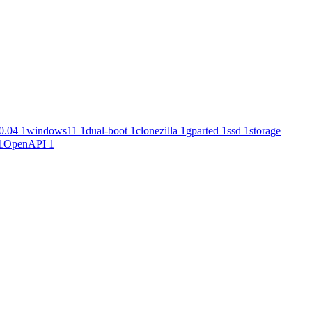
0.04
1
windows11
1
dual-boot
1
clonezilla
1
gparted
1
ssd
1
storage
1
OpenAPI
1