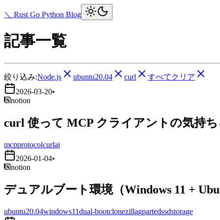
＼ Rust Go Python Blog
記事一覧
絞り込み:
Node.js
ubuntu20.04
curl
すべてクリア
2026-03-20
•
notion
curl 使って MCP クライアントの気持
mcp
protocol
curl
ai
2026-01-04
•
notion
デュアルブート環境（Windows 11 + Ub
ubuntu20.04
windows11
dual-boot
clonezilla
gparted
ssd
storage