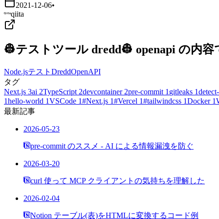
2021-12-06
•
qiita
👷テストツール dredd👷 openapi
Node.js
テスト
Dredd
OpenAPI
タグ
Next.js
3
ai
2
TypeScript
2
devcontainer
2
pre-commit
1
gitleaks
1
detect-
1
hello-world
1
VSCode
1
#Next.js
1
#Vercel
1
#tailwindcss
1
Docker
1
最新記事
2026-05-23
pre-commit のススメ - AI による情報漏洩を防ぐ
2026-03-20
curl 使って MCP クライアントの気持ちを理解した
2026-02-04
Notion テーブル(表)をHTMLに変換するコード例