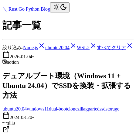
＼ Rust Go Python Blog
記事一覧
絞り込み:
Node.js
ubuntu20.04
WSL2
すべてクリア
2026-01-04
•
notion
デュアルブート環境（Windows 11 +
Ubuntu 24.04）でSSDを換装・拡張する
方法
ubuntu20.04
windows11
dual-boot
clonezilla
gparted
ssd
storage
2024-03-20
•
qiita