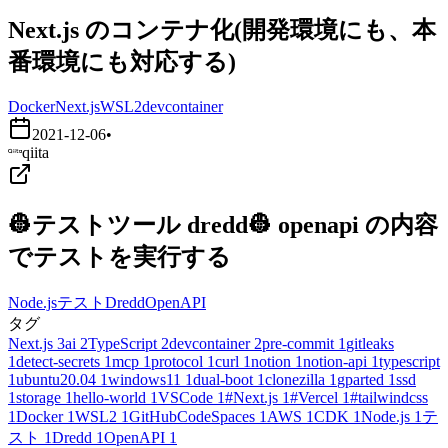
Next.js のコンテナ化(開発環境にも、本
番環境にも対応する)
Docker
Next.js
WSL2
devcontainer
2021-12-06
•
qiita
👷テストツール dredd👷 openapi の内容
でテストを実行する
Node.js
テスト
Dredd
OpenAPI
タグ
Next.js
3
ai
2
TypeScript
2
devcontainer
2
pre-commit
1
gitleaks
1
detect-secrets
1
mcp
1
protocol
1
curl
1
notion
1
notion-api
1
typescript
1
ubuntu20.04
1
windows11
1
dual-boot
1
clonezilla
1
gparted
1
ssd
1
storage
1
hello-world
1
VSCode
1
#Next.js
1
#Vercel
1
#tailwindcss
1
Docker
1
WSL2
1
GitHubCodeSpaces
1
AWS
1
CDK
1
Node.js
1
テ
スト
1
Dredd
1
OpenAPI
1