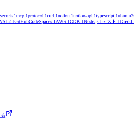
secrets
1
mcp
1
protocol
1
curl
1
notion
1
notion-api
1
typescript
1
ubuntu2
WSL2
1
GitHubCodeSpaces
1
AWS
1
CDK
1
Node.js
1
テスト
1
Dredd
せる