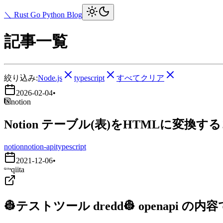
＼ Rust Go Python Blog
記事一覧
絞り込み:
Node.js
typescript
すべてクリア
2026-02-04
•
notion
Notion テーブル(表)をHTMLに変換す
notion
notion-api
typescript
2021-12-06
•
qiita
👷テストツール dredd👷 openapi