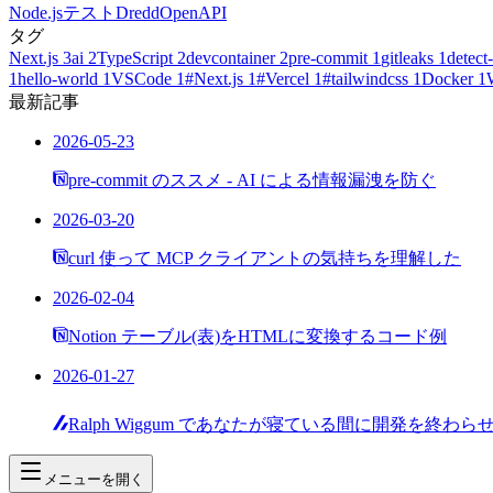
Node.js
テスト
Dredd
OpenAPI
タグ
Next.js
3
ai
2
TypeScript
2
devcontainer
2
pre-commit
1
gitleaks
1
detect-
1
hello-world
1
VSCode
1
#Next.js
1
#Vercel
1
#tailwindcss
1
Docker
1
最新記事
2026-05-23
pre-commit のススメ - AI による情報漏洩を防ぐ
2026-03-20
curl 使って MCP クライアントの気持ちを理解した
2026-02-04
Notion テーブル(表)をHTMLに変換するコード例
2026-01-27
Ralph Wiggum であなたが寝ている間に開発を終わら
メニューを開く