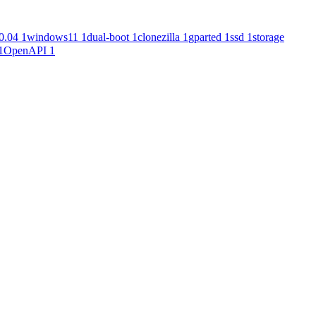
0.04
1
windows11
1
dual-boot
1
clonezilla
1
gparted
1
ssd
1
storage
1
OpenAPI
1