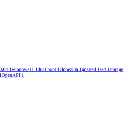
0.04
1
windows11
1
dual-boot
1
clonezilla
1
gparted
1
ssd
1
storage
1
OpenAPI
1