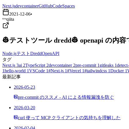
Next.js
devcontainer
GitHubCodeSpaces
2021-12-06
•
qiita
👷テストツール dredd👷 openapi
Node.js
テスト
Dredd
OpenAPI
タグ
Next.js
3
ai
2
TypeScript
2
devcontainer
2
pre-commit
1
gitleaks
1
detect-
1
hello-world
1
VSCode
1
#Next.js
1
#Vercel
1
#tailwindcss
1
Docker
1
最新記事
2026-05-23
pre-commit のススメ - AI による情報漏洩を防ぐ
2026-03-20
curl 使って MCP クライアントの気持ちを理解した
2026-02-04