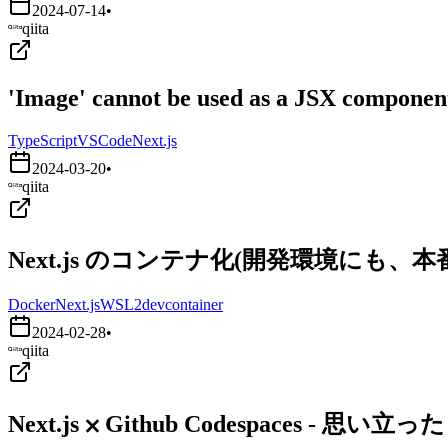
2024-07-14
•
qiita
'Image' cannot be used as a JSX component.
TypeScript
VSCode
Next.js
2024-03-20
•
qiita
Next.js のコンテナ化(開発環境にも、
Docker
Next.js
WSL2
devcontainer
2024-02-28
•
qiita
Next.js ⨉ Github Codespaces - 