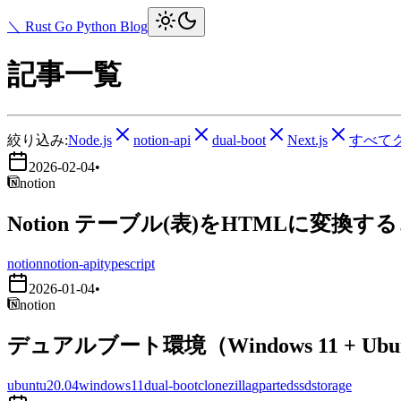
＼ Rust Go Python Blog
記事一覧
絞り込み:
Node.js
notion-api
dual-boot
Next.js
すべて
2026-02-04
•
notion
Notion テーブル(表)をHTMLに変換す
notion
notion-api
typescript
2026-01-04
•
notion
デュアルブート環境（Windows 11 + Ub
ubuntu20.04
windows11
dual-boot
clonezilla
gparted
ssd
storage