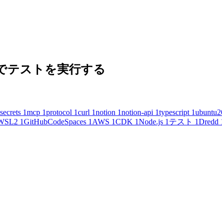
 の内容でテストを実行する
secrets
1
mcp
1
protocol
1
curl
1
notion
1
notion-api
1
typescript
1
ubuntu2
WSL2
1
GitHubCodeSpaces
1
AWS
1
CDK
1
Node.js
1
テスト
1
Dredd