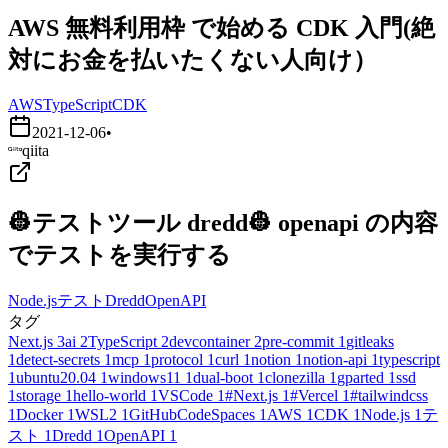
AWS 無料利用枠 で始める CDK 入門(絶
対にお金を払いたくない人向け）
AWS
TypeScript
CDK
2021-12-06
•
qiita
👷テストツール dredd👷 openapi の内容
でテストを実行する
Node.js
テスト
Dredd
OpenAPI
タグ
Next.js
3
ai
2
TypeScript
2
devcontainer
2
pre-commit
1
gitleaks
1
detect-secrets
1
mcp
1
protocol
1
curl
1
notion
1
notion-api
1
typescript
1
ubuntu20.04
1
windows11
1
dual-boot
1
clonezilla
1
gparted
1
ssd
1
storage
1
hello-world
1
VSCode
1
#Next.js
1
#Vercel
1
#tailwindcss
1
Docker
1
WSL2
1
GitHubCodeSpaces
1
AWS
1
CDK
1
Node.js
1
テ
スト
1
Dredd
1
OpenAPI
1