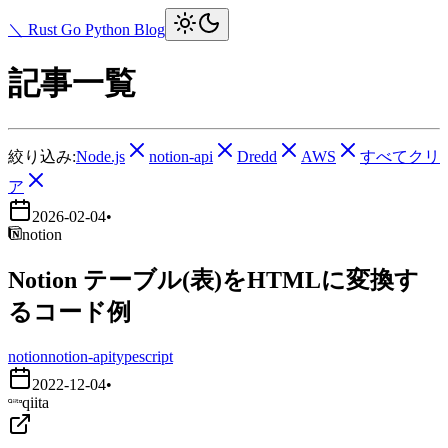
＼ Rust Go Python Blog
記事一覧
絞り込み:
Node.js
notion-api
Dredd
AWS
すべてクリ
ア
2026-02-04
•
notion
Notion テーブル(表)をHTMLに変換す
るコード例
notion
notion-api
typescript
2022-12-04
•
qiita