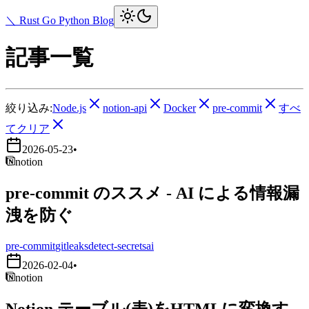
＼ Rust Go Python Blog
記事一覧
絞り込み:
Node.js
notion-api
Docker
pre-commit
すべ
てクリア
2026-05-23
•
notion
pre-commit のススメ - AI による情報漏
洩を防ぐ
pre-commit
gitleaks
detect-secrets
ai
2026-02-04
•
notion
Notion テーブル(表)をHTMLに変換す