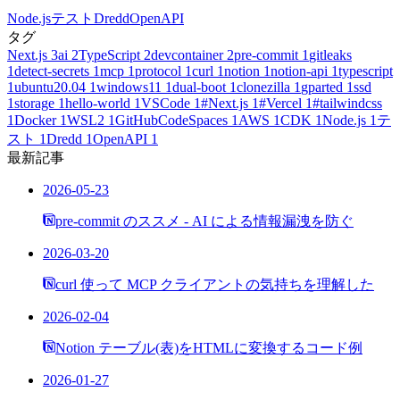
Node.js
テスト
Dredd
OpenAPI
タグ
Next.js
3
ai
2
TypeScript
2
devcontainer
2
pre-commit
1
gitleaks
1
detect-secrets
1
mcp
1
protocol
1
curl
1
notion
1
notion-api
1
typescript
1
ubuntu20.04
1
windows11
1
dual-boot
1
clonezilla
1
gparted
1
ssd
1
storage
1
hello-world
1
VSCode
1
#Next.js
1
#Vercel
1
#tailwindcss
1
Docker
1
WSL2
1
GitHubCodeSpaces
1
AWS
1
CDK
1
Node.js
1
テ
スト
1
Dredd
1
OpenAPI
1
最新記事
2026-05-23
pre-commit のススメ - AI による情報漏洩を防ぐ
2026-03-20
curl 使って MCP クライアントの気持ちを理解した
2026-02-04
Notion テーブル(表)をHTMLに変換するコード例
2026-01-27