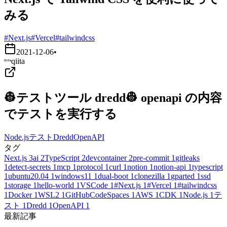
みる
#Next.js
#Vercel
#tailwindcss
2021-12-06
•
qiita
👷テストツール dredd👷 openapi の内容
でテストを実行する
Node.js
テスト
Dredd
OpenAPI
タグ
Next.js
3
ai
2
TypeScript
2
devcontainer
2
pre-commit
1
gitleaks
1
detect-secrets
1
mcp
1
protocol
1
curl
1
notion
1
notion-api
1
typescript
1
ubuntu20.04
1
windows11
1
dual-boot
1
clonezilla
1
gparted
1
ssd
1
storage
1
hello-world
1
VSCode
1
#Next.js
1
#Vercel
1
#tailwindcss
1
Docker
1
WSL2
1
GitHubCodeSpaces
1
AWS
1
CDK
1
Node.js
1
テ
スト
1
Dredd
1
OpenAPI
1
最新記事