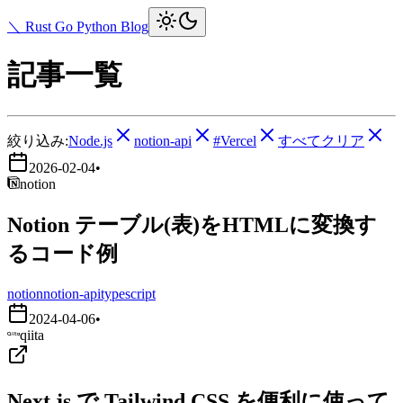
＼ Rust Go Python Blog
記事一覧
絞り込み:
Node.js
notion-api
#Vercel
すべてクリア
2026-02-04
•
notion
Notion テーブル(表)をHTMLに変換す
るコード例
notion
notion-api
typescript
2024-04-06
•
qiita
Next.js で Tailwind CSS を便利に使って