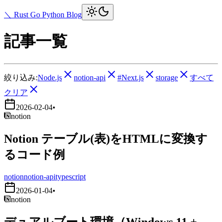
＼ Rust Go Python Blog
記事一覧
絞り込み:
Node.js
notion-api
#Next.js
storage
すべて
クリア
2026-02-04
•
notion
Notion テーブル(表)をHTMLに変換す
るコード例
notion
notion-api
typescript
2026-01-04
•
notion
デュアルブート環境（Windows 11 +