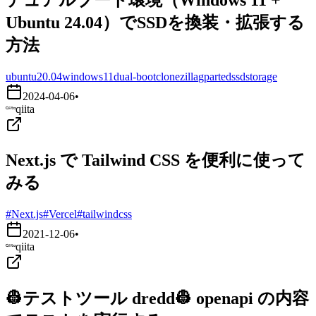
Ubuntu 24.04）でSSDを換装・拡張する
方法
ubuntu20.04
windows11
dual-boot
clonezilla
gparted
ssd
storage
2024-04-06
•
qiita
Next.js で Tailwind CSS を便利に使って
みる
#Next.js
#Vercel
#tailwindcss
2021-12-06
•
qiita
👷テストツール dredd👷 openapi の内容