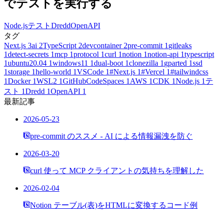
でテストを実行する
Node.js
テスト
Dredd
OpenAPI
タグ
Next.js
3
ai
2
TypeScript
2
devcontainer
2
pre-commit
1
gitleaks
1
detect-secrets
1
mcp
1
protocol
1
curl
1
notion
1
notion-api
1
typescript
1
ubuntu20.04
1
windows11
1
dual-boot
1
clonezilla
1
gparted
1
ssd
1
storage
1
hello-world
1
VSCode
1
#Next.js
1
#Vercel
1
#tailwindcss
1
Docker
1
WSL2
1
GitHubCodeSpaces
1
AWS
1
CDK
1
Node.js
1
テ
スト
1
Dredd
1
OpenAPI
1
最新記事
2026-05-23
pre-commit のススメ - AI による情報漏洩を防ぐ
2026-03-20
curl 使って MCP クライアントの気持ちを理解した
2026-02-04
Notion テーブル(表)をHTMLに変換するコード例