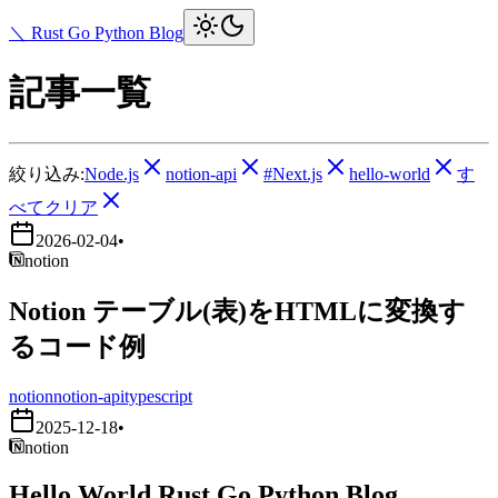
＼ Rust Go Python Blog
記事一覧
絞り込み:
Node.js
notion-api
#Next.js
hello-world
す
べてクリア
2026-02-04
•
notion
Notion テーブル(表)をHTMLに変換す
るコード例
notion
notion-api
typescript
2025-12-18
•
notion
Hello World Rust Go Python Blog