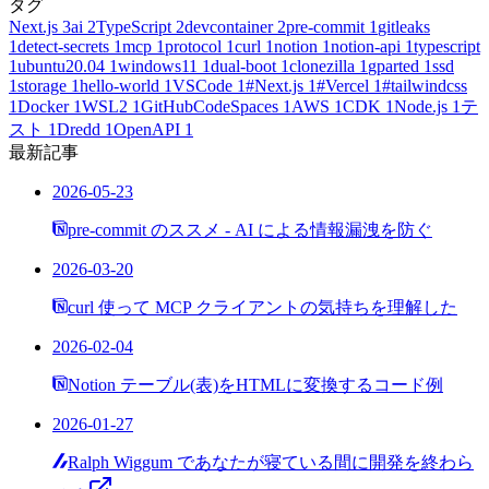
タグ
Next.js
3
ai
2
TypeScript
2
devcontainer
2
pre-commit
1
gitleaks
1
detect-secrets
1
mcp
1
protocol
1
curl
1
notion
1
notion-api
1
typescript
1
ubuntu20.04
1
windows11
1
dual-boot
1
clonezilla
1
gparted
1
ssd
1
storage
1
hello-world
1
VSCode
1
#Next.js
1
#Vercel
1
#tailwindcss
1
Docker
1
WSL2
1
GitHubCodeSpaces
1
AWS
1
CDK
1
Node.js
1
テ
スト
1
Dredd
1
OpenAPI
1
最新記事
2026-05-23
pre-commit のススメ - AI による情報漏洩を防ぐ
2026-03-20
curl 使って MCP クライアントの気持ちを理解した
2026-02-04
Notion テーブル(表)をHTMLに変換するコード例
2026-01-27
Ralph Wiggum であなたが寝ている間に開発を終わら