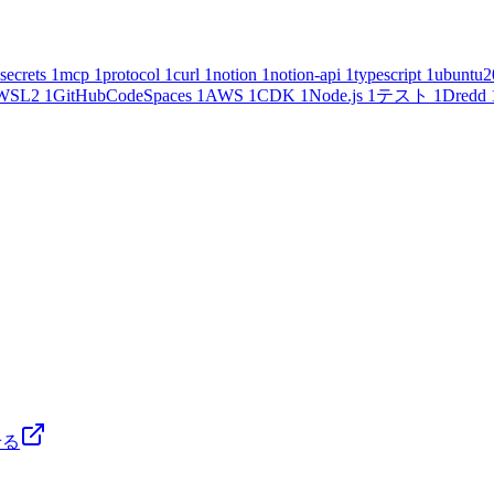
secrets
1
mcp
1
protocol
1
curl
1
notion
1
notion-api
1
typescript
1
ubuntu2
WSL2
1
GitHubCodeSpaces
1
AWS
1
CDK
1
Node.js
1
テスト
1
Dredd
せる