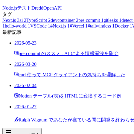
Node.js
テスト
Dredd
OpenAPI
タグ
Next.js
3
ai
2
TypeScript
2
devcontainer
2
pre-commit
1
gitleaks
1
detect-
1
hello-world
1
VSCode
1
#Next.js
1
#Vercel
1
#tailwindcss
1
Docker
1
最新記事
2026-05-23
pre-commit のススメ - AI による情報漏洩を防ぐ
2026-03-20
curl 使って MCP クライアントの気持ちを理解した
2026-02-04
Notion テーブル(表)をHTMLに変換するコード例
2026-01-27
Ralph Wiggum であなたが寝ている間に開発を終わら