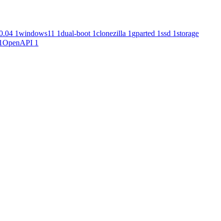
0.04
1
windows11
1
dual-boot
1
clonezilla
1
gparted
1
ssd
1
storage
1
OpenAPI
1