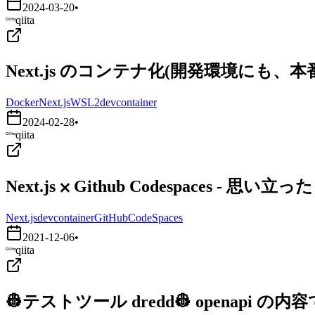
2024-03-20
•
qiita
Next.js のコンテナ化(開発環境にも、
Docker
Next.js
WSL2
devcontainer
2024-02-28
•
qiita
Next.js ⨉ Github Codespaces - 
Next.js
devcontainer
GitHubCodeSpaces
2021-12-06
•
qiita
👷テストツール dredd👷 openapi