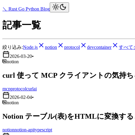
＼ Rust Go Python Blog
記事一覧
絞り込み:
Node.js
notion
protocol
devcontainer
すべて
2026-03-20
•
notion
curl 使って MCP クライアントの気持
mcp
protocol
curl
ai
2026-02-04
•
notion
Notion テーブル(表)をHTMLに変換す
notion
notion-api
typescript