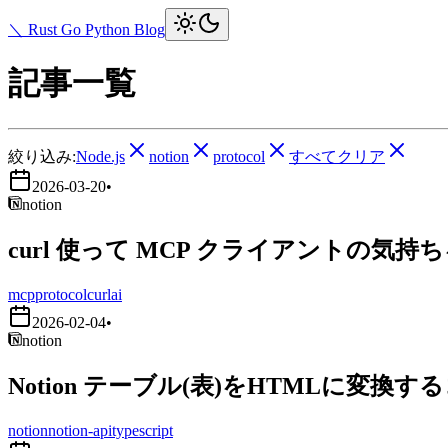
＼ Rust Go Python Blog
記事一覧
絞り込み:
Node.js
notion
protocol
すべてクリア
2026-03-20
•
notion
curl 使って MCP クライアントの気持
mcp
protocol
curl
ai
2026-02-04
•
notion
Notion テーブル(表)をHTMLに変換す
notion
notion-api
typescript