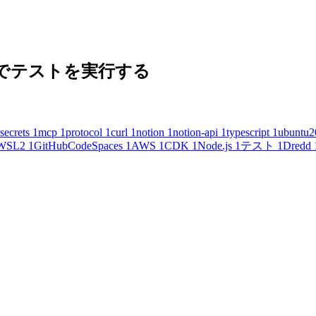
 の内容でテストを実行する
secrets
1
mcp
1
protocol
1
curl
1
notion
1
notion-api
1
typescript
1
ubuntu2
WSL2
1
GitHubCodeSpaces
1
AWS
1
CDK
1
Node.js
1
テスト
1
Dredd