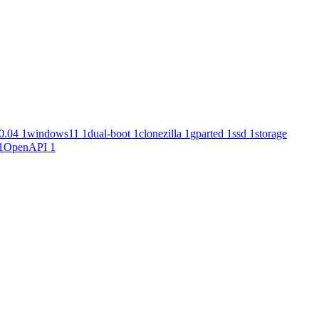
0.04
1
windows11
1
dual-boot
1
clonezilla
1
gparted
1
ssd
1
storage
1
OpenAPI
1