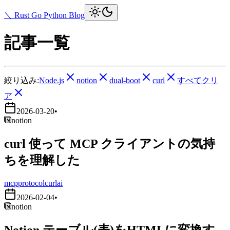
＼ Rust Go Python Blog
記事一覧
絞り込み:
Node.js
notion
dual-boot
curl
すべてクリ
ア
2026-03-20
•
notion
curl 使って MCP クライアントの気持
ちを理解した
mcp
protocol
curl
ai
2026-02-04
•
notion
Notion テーブル(表)をHTMLに変換す