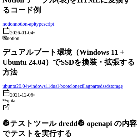
るコード例
notion
notion-api
typescript
2026-01-04
•
notion
デュアルブート環境（Windows 11 +
Ubuntu 24.04）でSSDを換装・拡張する
方法
ubuntu20.04
windows11
dual-boot
clonezilla
gparted
ssd
storage
2021-12-06
•
qiita
👷テストツール dredd👷 openapi の内容
でテストを実行する