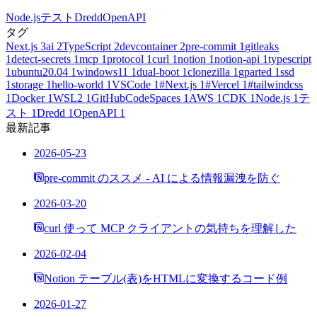
Node.js
テスト
Dredd
OpenAPI
タグ
Next.js
3
ai
2
TypeScript
2
devcontainer
2
pre-commit
1
gitleaks
1
detect-secrets
1
mcp
1
protocol
1
curl
1
notion
1
notion-api
1
typescript
1
ubuntu20.04
1
windows11
1
dual-boot
1
clonezilla
1
gparted
1
ssd
1
storage
1
hello-world
1
VSCode
1
#Next.js
1
#Vercel
1
#tailwindcss
1
Docker
1
WSL2
1
GitHubCodeSpaces
1
AWS
1
CDK
1
Node.js
1
テ
スト
1
Dredd
1
OpenAPI
1
最新記事
2026-05-23
pre-commit のススメ - AI による情報漏洩を防ぐ
2026-03-20
curl 使って MCP クライアントの気持ちを理解した
2026-02-04
Notion テーブル(表)をHTMLに変換するコード例
2026-01-27