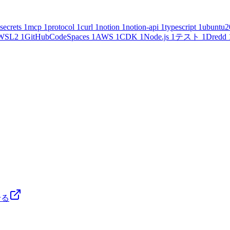
secrets
1
mcp
1
protocol
1
curl
1
notion
1
notion-api
1
typescript
1
ubuntu2
WSL2
1
GitHubCodeSpaces
1
AWS
1
CDK
1
Node.js
1
テスト
1
Dredd
せる