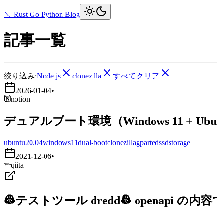
＼ Rust Go Python Blog
記事一覧
絞り込み:
Node.js
clonezilla
すべてクリア
2026-01-04
•
notion
デュアルブート環境（Windows 11 + Ub
ubuntu20.04
windows11
dual-boot
clonezilla
gparted
ssd
storage
2021-12-06
•
qiita
👷テストツール dredd👷 openapi