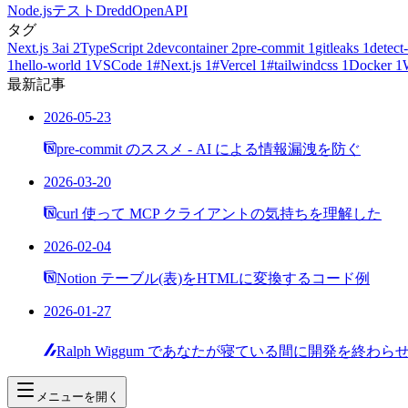
Node.js
テスト
Dredd
OpenAPI
タグ
Next.js
3
ai
2
TypeScript
2
devcontainer
2
pre-commit
1
gitleaks
1
detect-
1
hello-world
1
VSCode
1
#Next.js
1
#Vercel
1
#tailwindcss
1
Docker
1
最新記事
2026-05-23
pre-commit のススメ - AI による情報漏洩を防ぐ
2026-03-20
curl 使って MCP クライアントの気持ちを理解した
2026-02-04
Notion テーブル(表)をHTMLに変換するコード例
2026-01-27
Ralph Wiggum であなたが寝ている間に開発を終わら
メニューを開く