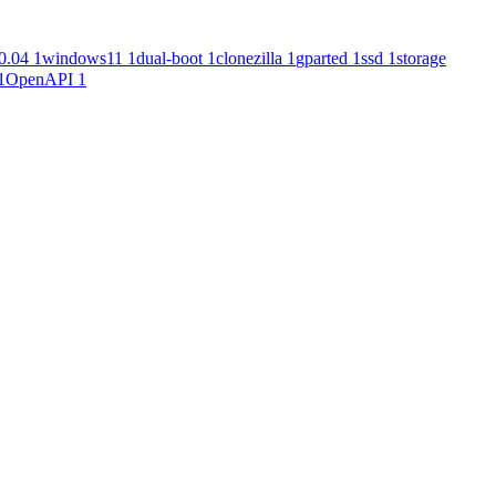
0.04
1
windows11
1
dual-boot
1
clonezilla
1
gparted
1
ssd
1
storage
1
OpenAPI
1