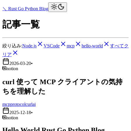
＼ Rust Go Python Blog
記事一覧
絞り込み:
Node.js
VSCode
mcp
hello-world
すべてク
リア
2026-03-20
•
notion
curl 使って MCP クライアントの気持
ちを理解した
mcp
protocol
curl
ai
2025-12-18
•
notion
Hello World Rust Go Python Blog