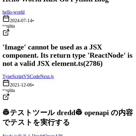
hello-world
2024-07-14
•
qiita
'Image' cannot be used as a JSX
component. Its return type 'ReactNode' is
not a valid JSX element.ts(2786)
TypeScript
VSCode
Next.js
2021-12-06
•
qiita
👷テストツール dredd👷 openapi の内容
でテストを実行する