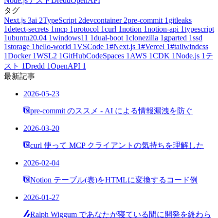
Node.js
テスト
Dredd
OpenAPI
タグ
Next.js
3
ai
2
TypeScript
2
devcontainer
2
pre-commit
1
gitleaks
1
detect-secrets
1
mcp
1
protocol
1
curl
1
notion
1
notion-api
1
typescript
1
ubuntu20.04
1
windows11
1
dual-boot
1
clonezilla
1
gparted
1
ssd
1
storage
1
hello-world
1
VSCode
1
#Next.js
1
#Vercel
1
#tailwindcss
1
Docker
1
WSL2
1
GitHubCodeSpaces
1
AWS
1
CDK
1
Node.js
1
テ
スト
1
Dredd
1
OpenAPI
1
最新記事
2026-05-23
pre-commit のススメ - AI による情報漏洩を防ぐ
2026-03-20
curl 使って MCP クライアントの気持ちを理解した
2026-02-04
Notion テーブル(表)をHTMLに変換するコード例
2026-01-27
Ralph Wiggum であなたが寝ている間に開発を終わら