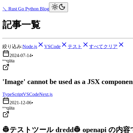
＼ Rust Go Python Blog
記事一覧
絞り込み:
Node.js
VSCode
テスト
すべてクリア
2024-07-14
•
qiita
'Image' cannot be used as a JSX component.
TypeScript
VSCode
Next.js
2021-12-06
•
qiita
👷テストツール dredd👷 openapi