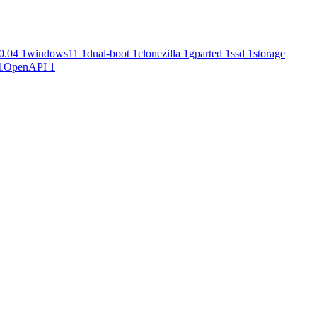
0.04
1
windows11
1
dual-boot
1
clonezilla
1
gparted
1
ssd
1
storage
1
OpenAPI
1