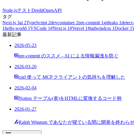
Node.js
テスト
Dredd
OpenAPI
タグ
Next.js
3
ai
2
TypeScript
2
devcontainer
2
pre-commit
1
gitleaks
1
detect-
1
hello-world
1
VSCode
1
#Next.js
1
#Vercel
1
#tailwindcss
1
Docker
1
最新記事
2026-05-23
pre-commit のススメ - AI による情報漏洩を防ぐ
2026-03-20
curl 使って MCP クライアントの気持ちを理解した
2026-02-04
Notion テーブル(表)をHTMLに変換するコード例
2026-01-27
Ralph Wiggum であなたが寝ている間に開発を終わら