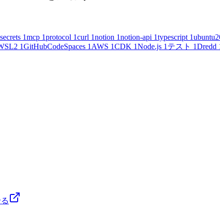
secrets
1
mcp
1
protocol
1
curl
1
notion
1
notion-api
1
typescript
1
ubuntu2
WSL2
1
GitHubCodeSpaces
1
AWS
1
CDK
1
Node.js
1
テスト
1
Dredd
せる