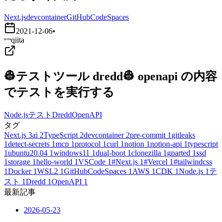
Next.js
devcontainer
GitHubCodeSpaces
2021-12-06
•
qiita
👷テストツール dredd👷 openapi の内容
でテストを実行する
Node.js
テスト
Dredd
OpenAPI
タグ
Next.js
3
ai
2
TypeScript
2
devcontainer
2
pre-commit
1
gitleaks
1
detect-secrets
1
mcp
1
protocol
1
curl
1
notion
1
notion-api
1
typescript
1
ubuntu20.04
1
windows11
1
dual-boot
1
clonezilla
1
gparted
1
ssd
1
storage
1
hello-world
1
VSCode
1
#Next.js
1
#Vercel
1
#tailwindcss
1
Docker
1
WSL2
1
GitHubCodeSpaces
1
AWS
1
CDK
1
Node.js
1
テ
スト
1
Dredd
1
OpenAPI
1
最新記事
2026-05-23