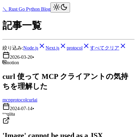
＼ Rust Go Python Blog
記事一覧
絞り込み:
Node.js
Next.js
protocol
すべてクリア
2026-03-20
•
notion
curl 使って MCP クライアントの気持
ちを理解した
mcp
protocol
curl
ai
2024-07-14
•
qiita
'Image' cannot be used as a JSX