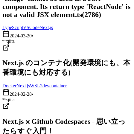
component. Its return type 'ReactNode' is
not a valid JSX element.ts(2786)
TypeScript
VSCode
Next.js
2024-03-20
•
qiita
Next.js のコンテナ化(開発環境にも、本
番環境にも対応する)
Docker
Next.js
WSL2
devcontainer
2024-02-28
•
qiita
Next.js ⨉ Github Codespaces - 思い立っ
たらすぐ入門！