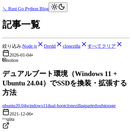
＼ Rust Go Python Blog
記事一覧
絞り込み:
Node.js
Dredd
clonezilla
すべてクリア
2026-01-04
•
notion
デュアルブート環境（Windows 11 +
Ubuntu 24.04）でSSDを換装・拡張する
方法
ubuntu20.04
windows11
dual-boot
clonezilla
gparted
ssd
storage
2021-12-06
•
qiita