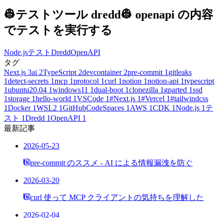
👷テストツール dredd👷 openapi の内容
でテストを実行する
Node.js
テスト
Dredd
OpenAPI
タグ
Next.js
3
ai
2
TypeScript
2
devcontainer
2
pre-commit
1
gitleaks
1
detect-secrets
1
mcp
1
protocol
1
curl
1
notion
1
notion-api
1
typescript
1
ubuntu20.04
1
windows11
1
dual-boot
1
clonezilla
1
gparted
1
ssd
1
storage
1
hello-world
1
VSCode
1
#Next.js
1
#Vercel
1
#tailwindcss
1
Docker
1
WSL2
1
GitHubCodeSpaces
1
AWS
1
CDK
1
Node.js
1
テ
スト
1
Dredd
1
OpenAPI
1
最新記事
2026-05-23
pre-commit のススメ - AI による情報漏洩を防ぐ
2026-03-20
curl 使って MCP クライアントの気持ちを理解した
2026-02-04