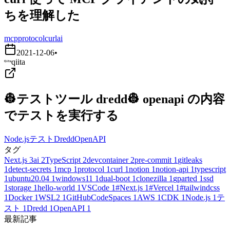
ちを理解した
mcp
protocol
curl
ai
2021-12-06
•
qiita
👷テストツール dredd👷 openapi の内容
でテストを実行する
Node.js
テスト
Dredd
OpenAPI
タグ
Next.js
3
ai
2
TypeScript
2
devcontainer
2
pre-commit
1
gitleaks
1
detect-secrets
1
mcp
1
protocol
1
curl
1
notion
1
notion-api
1
typescript
1
ubuntu20.04
1
windows11
1
dual-boot
1
clonezilla
1
gparted
1
ssd
1
storage
1
hello-world
1
VSCode
1
#Next.js
1
#Vercel
1
#tailwindcss
1
Docker
1
WSL2
1
GitHubCodeSpaces
1
AWS
1
CDK
1
Node.js
1
テ
スト
1
Dredd
1
OpenAPI
1
最新記事