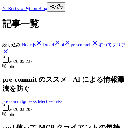
＼ Rust Go Python Blog
記事一覧
絞り込み:
Node.js
Dredd
ai
pre-commit
すべてクリア
2026-05-23
•
notion
pre-commit のススメ - AI による情報漏
洩を防ぐ
pre-commit
gitleaks
detect-secrets
ai
2026-03-20
•
notion
curl 使って MCP クライアントの気持